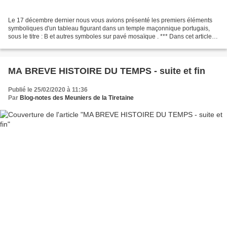
Le 17 décembre dernier nous vous avions présenté les premiers éléments
symboliques d'un tableau figurant dans un temple maçonnique portugais,
sous le titre : B et autres symboles sur pavé mosaïque . *** Dans cet article,
nous avions laissé de coté le...
MA BREVE HISTOIRE DU TEMPS - suite et fin
Publié le 25/02/2020 à 11:36
Par
Blog-notes des Meuniers de la Tiretaine