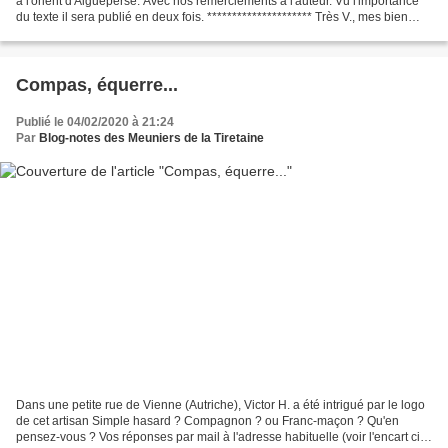
à l'orient d'Aigueperse. Avec nos remerciements à l'auteur. Vu l'importance
du texte il sera publié en deux fois. ********************* Très V., mes bien
aimés FF J’aimerais...
Compas, équerre...
Publié le 04/02/2020 à 21:24
Par
Blog-notes des Meuniers de la Tiretaine
Dans une petite rue de Vienne (Autriche), Victor H. a été intrigué par le logo
de cet artisan Simple hasard ? Compagnon ? ou Franc-maçon ? Qu'en
pensez-vous ? Vos réponses par mail à l'adresse habituelle (voir l'encart ci-