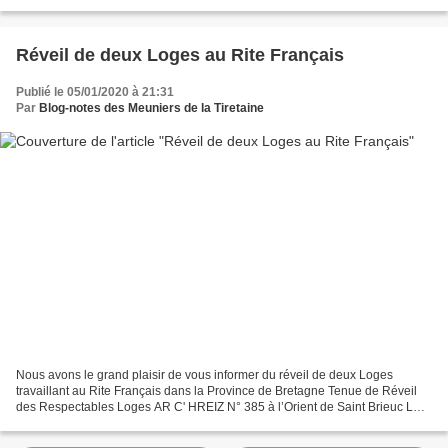
Maçonnerie à la création...
Réveil de deux Loges au Rite Français
Publié le 05/01/2020 à 21:31
Par
Blog-notes des Meuniers de la Tiretaine
Nous avons le grand plaisir de vous informer du réveil de deux Loges
travaillant au Rite Français dans la Province de Bretagne Tenue de Réveil
des Respectables Loges AR C' HREIZ N° 385 à l’Orient de Saint Brieuc LA
BLANCHE HERMINE N°1539 à l'Orient de...