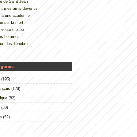
e de Saint Jean
nt mes amis devenus
t à une académie
on sur la mort
 voûte étoilée
des hommes
çon des Ténèbres
égories
(195)
ançais
(128)
ique
(82)
(59)
s
(52)