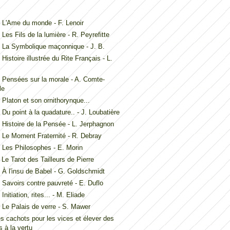
L'Ame du monde - F. Lenoir
Les Fils de la lumière - R. Peyrefitte
 La Symbolique maçonnique - J. B.
Histoire illustrée du Rite Français - L.
Pensées sur la morale - A. Comte-
le
Platon et son ornithorynque...
Du point à la quadature.. - J. Loubatière
Histoire de la Pensée - L. Jerphagnon
Le Moment Fraternité - R. Debray
Les Philosophes - E. Morin
Le Tarot des Tailleurs de Pierre
À l'insu de Babel - G. Goldschmidt
Savoirs contre pauvreté - E. Duflo
nitiation, rites... - M. Eliade
Le Palais de verre - S. Mawer
es cachots pour les vices et élever des
 à la vertu