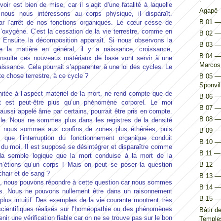
r est bien de mise, car il s’agit d’une fatalité à laquelle
Agapê
ous nous intéressons au corps physique, il disparaît.
B 01 — 
ar l’arrêt de nos fonctions organiques. Le cœur cesse de
l’oxygène. C’est la cessation de la vie terrestre, comme en
B 02 — 
 Ensuite la décomposition apparaît. Si nous observons la
B 03 —
 la matière en général, il y a naissance, croissance,
B 04 — 
Ensuite ces nouveaux matériaux de base vont servir à une
Marcos
aissance. Cela pourrait s’apparenter à une loi des cycles. Le
e chose terrestre, à ce cycle ?
B 05 — 
Sponvil
mitée à l’aspect matériel de la mort, ne rend compte que de
B 06 — 
t est peut-être plus qu’un phénomène corporel. Le moi
B 07 — 
 aussi appelé âme par certains, pourrait être pris en compte.
B 08 — 
elle. Nous ne sommes plus dans les registres de la densité
l, nous sommes aux confins de zones plus éthérées, puis
B 09 — 
ue l’interruption du fonctionnement organique conduit
B 10 — 
 du moi. Il est supposé se désintégrer et disparaître comme
B 11 — 
a semble logique que la mort conduise à la mort de la
n’étions qu’un corps ! Mais on peut se poser la question
B 12 — 
hair et de sang ?
B 13 — 
re, nous pouvons répondre à cette question car nous sommes
B 14 — I
ues. Nous ne pouvons nullement être dans un raisonnement
B 15 — 
, plus intuitif. Des exemples de la vie courante montrent très
scientifiques réalisés sur l’homéopathie ou des phénomènes
Bâtir d
nir une vérification fiable car on ne se trouve pas sur le bon
Temples