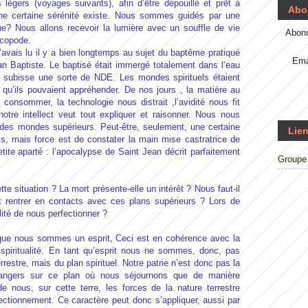
 légers (voyages suivants), afin d’être dépouillé et prêt à
Abo
ne certaine sérénité existe. Nous sommes guidés par une
que? Nous allons recevoir la lumière avec un souffle de vie
Abonn
ycopode.
l’avais lu il y a bien longtemps au sujet du baptême pratiqué
Ema
an Baptiste. Le baptisé était immergé totalement dans l’eau
u’il subisse une sorte de NDE. Les mondes spirituels étaient
qu’ils pouvaient appréhender. De nos jours , la matière au
consommer, la technologie nous distrait ,l’avidité nous fit
notre intellect veut tout expliquer et raisonner. Nous nous
 des mondes supérieurs. Peut-être, seulement, une certaine
Lien
fois, mais force est de constater la main mise castratrice de
petite aparté : l’apocalypse de Saint Jean décrit parfaitement
Groupe 
uation ? La mort présente-elle un intérêt ? Nous faut-il
t rentrer en contacts avec ces plans supérieurs ? Lors de
ilité de nous perfectionner ?
nous sommes un esprit, Ceci est en cohérence avec la
 spiritualité. En tant qu’esprit nous ne sommes, donc, pas
rrestre, mais du plan spirituel. Notre patrie n’est donc pas la
ngers sur ce plan où nous séjournons que de manière
e nous, sur cette terre, les forces de la nature terrestre
rfectionnement. Ce caractère peut donc s’appliquer, aussi par