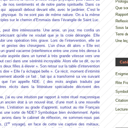
Prologu
, de nos sentiments et de notre partie spirituelle. Dans ce
Que so
i apparaît debout devant elle, avec le jardinier. C’est le
Rappor
rps physique. Ils ne sont pas de même nature. On a la même
iples sur le chemin d’Emmaüs dans l’évangile de Saint Luc.
Reflexi
Sous la
, peut être intéressante. Une amie, un jour, me confia un
Terre 
écisant qu’elle ne voulait que je la croie dérangée. Elle
bir une opération très grave. Lors de l’intervention, elle se
Une le
 et gestes des chirurgiens. L’un d’eux dit alors « Elle est
ns un grand vacarme (interférence entre une zone très dense à
suite aspirée dans un tunnel à très grande vitesse vers une
ut ceci dans une sérénité incroyable. Alors elle se dit, ou on
Cat
es deux filles à élever ». Son retour sur la table d’intervention
s dire « Elle l’a échappé belle ». Ce récit, moment d’intimité
Enigme
arement abordé ce fait , fait qui a transformé sa vie suivant
que l’on appelle NDE. ( des mots anglais traduits par
Rite Fr
res récits dans la littérature spécialisée décrivent des
Symbol
ai eu une intuition par rapport à notre rituel maçonnique
Citation
d’un ancien état à un nouvel état, d’une mort à une nouvelle
e. L’initiation au grade d’apprenti, surtout au rite Français
Lecture
e pas une sorte de NDE? Symbolique bien évidemment. Après
us avons dans le cabinet de réflexion, ne sommes-nous pas
er
s, (1
voyage), en face de cette vie captive des métaux,