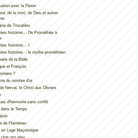
ation avec la Pierre
our, de la mort, de Dieu et autres
les
gine de Trusatiles
ées histoires... De Prométhée à
a
ées histoires… I
ées histoires... le mythe prométhéen
naire de la Bible
ue et François
inaire ?
ie du nombre d'or
de Nerval, le Christ aux Oliviers
e
t pas d'harmonie sans conflit
 dans le Temps
lvin
de de Flambeau
u en Loge Maçonnique
 chat gris bleu