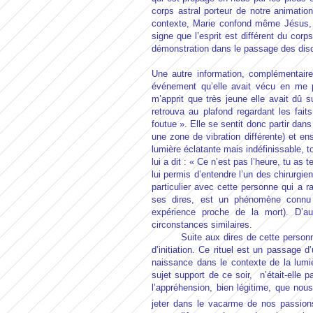
corps astral porteur de notre animation
contexte, Marie confond même Jésus, qu
signe que l’esprit est différent du co
démonstration dans le passage des disc
Une autre information, complémentaire
événement qu’elle avait vécu en me pr
m’apprit que très jeune elle avait dû su
retrouva au plafond regardant les faits
foutue ». Elle se sentit donc partir da
une zone de vibration différente) et en
lumière éclatante mais indéfinissable, to
lui a dit : « Ce n’est pas l’heure, tu as t
lui permis d’entendre l’un des chirurgien
particulier avec cette personne qui a r
ses dires, est un phénomène connu 
expérience proche de la mort). D’aut
circonstances similaires.
Suite aux dires de cette personne, j’
d’initiation. Ce rituel est un passage 
naissance dans le contexte de la lumièr
sujet support de ce soir, n’était-ell
l’appréhension, bien légitime, que no
jeter dans le vacarme de nos passion