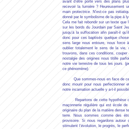
avant d’être porté vers des plans plus
recevoir la lumière ? Heureusement u
main protectrice. N’est-ce pas initiati
donné par le symbolisme de la pipe à l
Cela me fait rebondir sur un texte que 
sur les bords du Jourdain par Saint Je
jusqu’à la suffocation afin paraît-il q
donc pour ces baptisés quelque chose 
sens large nous entoure, nous force à 
oublier totalement le sens de la vie, 
trouvons, dans ces conditions, couper
nostalgie des origines nous titille par
notre vie terrestre de tous les jours. (
ce phénomène).
Que sommes-nous en face de cette sit
donc mourir pour nous perfectionner e
notre incarnation actuelle y a-t-il possib
Repartons de cette hypothèse que 
maçonnerie régulière qui est école de
originaire du plan de la matière dense te
terre. Nous sommes comme des étra
provisoire. Si nous regardons autour d
stimulent l’évolution, le progrès, le pe