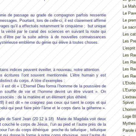
Le Mah
Le Pav
monie de passage au grade de compagnon parfois ressentie
Le pre
sages. Pourtant, lors de celle-ci, il est clairement affirmé
s voyages qu’il a effectués notamment le cinquième : but unique
Le sacr
la vérité par le canal des sciences en suivant la route qui
Les cat
e d’être par la suite admis à de nouvelles connaissances
Les Pre
mystérieuse emblème du génie qui élève à toutes choses.
L'espri
Les Rac
Les Rac
Les Rac
ains indices peuvent éveiller, à nouveau, notre attention.
es écritures l’ont souvent mentionnée. L’être humain y est
Les Rac
istinct du corps. A titre d’exemples :
L'Etoil
n il est dit « L’Eternel Dieu forma l’homme de la poussière de
L'Europ
 un souffle de vie et l’homme devint un être vivant ». On
sociés : de la matière et un élément plus éthéré.
L'extra
8) il est dit « ne craignez pas ceux qui tuent le corps et qui
Spivet
elui qui peut faire périr l’âme et le corps dans la géhenne ».
L'homme
Loge Bl
gile de Saint Jean (20 12 à 18) Marie de Magdala voit deux
Mythes
 couché le corps de Jésus, l’un au pied et l’autre près de la
our l’un du corps éthérique proche du tellurique , tellurique
Parole 
t qui donne la forme à notre corps physique, pour l’autre du