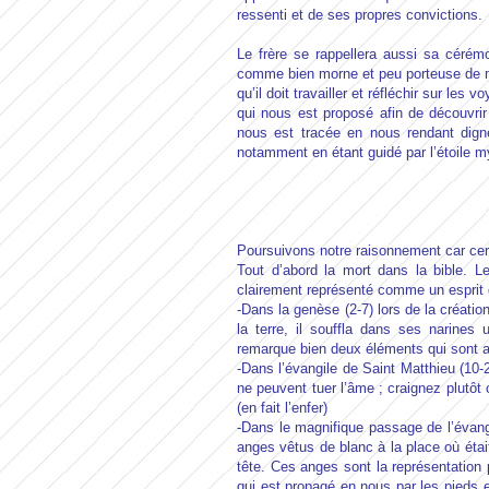
ressenti et de ses propres convictions.
Le frère se rappellera aussi sa céré
comme bien morne et peu porteuse de mes
qu’il doit travailler et réfléchir sur le
qui nous est proposé afin de découvrir 
nous est tracée en nous rendant dign
notamment en étant guidé par l’étoile 
Poursuivons notre raisonnement car cert
Tout d’abord la mort dans la bible. L
clairement représenté comme un esprit d
-Dans la genèse (2-7) lors de la créatio
la terre, il souffla dans ses narines
remarque bien deux éléments qui sont as
-Dans l’évangile de Saint Matthieu (10-2
ne peuvent tuer l’âme ; craignez plutôt c
(en fait l’enfer)
-Dans le magnifique passage de l’évan
anges vêtus de blanc à la place où était
tête. Ces anges sont la représentation p
qui est propagé en nous par les pieds e