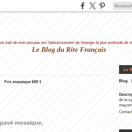
e trait de mon pinceau est l'aboutissement de l'énergie la plus profonde de
Le Blog du Rite Français
Le R
Blog
:
Descri
de la s
maçonn
Contac
 pavé mosaïque,