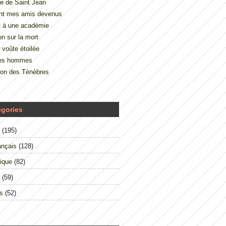
e de Saint Jean
nt mes amis devenus
t à une académie
on sur la mort
 voûte étoilée
des hommes
çon des Ténèbres
égories
(195)
ançais
(128)
ique
(82)
(59)
s
(52)