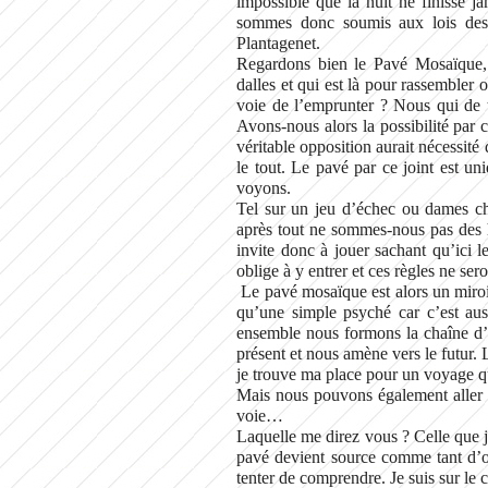
impossible que la nuit ne finisse j
sommes donc soumis aux lois des
Plantagenet.
Regardons bien le Pavé Mosaïque, 
dalles et qui est là pour rassembler o
voie de l’emprunter ? Nous qui de t
Avons-nous alors la possibilité par c
véritable opposition aurait nécessité 
le tout. Le pavé par ce joint est un
voyons.
Tel sur un jeu d’échec ou dames c
après tout ne sommes-nous pas des
invite donc à jouer sachant qu’ici 
oblige à y entrer et ces règles ne se
Le pavé mosaïque est alors un miroi
qu’une simple psyché car c’est aus
ensemble nous formons la chaîne d’u
présent et nous amène vers le futur. 
je trouve ma place pour un voyage qu
Mais nous pouvons également aller p
voie…
Laquelle me direz vous ? Celle que j
pavé devient source comme tant d’o
tenter de comprendre. Je suis sur le