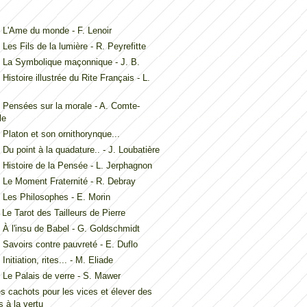
L'Ame du monde - F. Lenoir
Les Fils de la lumière - R. Peyrefitte
 La Symbolique maçonnique - J. B.
Histoire illustrée du Rite Français - L.
Pensées sur la morale - A. Comte-
le
Platon et son ornithorynque...
Du point à la quadature.. - J. Loubatière
Histoire de la Pensée - L. Jerphagnon
Le Moment Fraternité - R. Debray
Les Philosophes - E. Morin
Le Tarot des Tailleurs de Pierre
À l'insu de Babel - G. Goldschmidt
Savoirs contre pauvreté - E. Duflo
nitiation, rites... - M. Eliade
Le Palais de verre - S. Mawer
es cachots pour les vices et élever des
 à la vertu