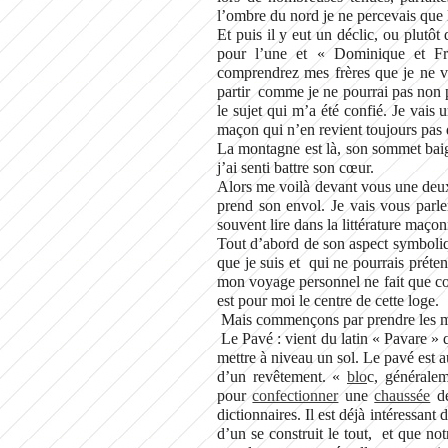
l’ombre du nord je ne percevais que 
Et puis il y eut un déclic, ou plutôt
pour l’une et « Dominique et Fr
comprendrez mes frères que je ne veu
partir comme je ne pourrai pas non p
le sujet qui m’a été confié. Je vais
maçon qui n’en revient toujours pas d
La montagne est là, son sommet baig
j’ai senti battre son cœur.
Alors me voilà devant vous une deux
prend son envol. Je vais vous par
souvent lire dans la littérature maço
Tout d’abord de son aspect symboli
que je suis et qui ne pourrais prét
mon voyage personnel ne fait que c
est pour moi le centre de cette loge.
Mais commençons par prendre les mo
Le Pavé : vient du latin « Pavare » qu
mettre à niveau un sol. Le pavé est 
d’un revêtement. «
blo
c, générale
pour
confectionner
une
chaussée
d
dictionnaires. Il est déjà intéressant
d’un se construit le tout, et que no