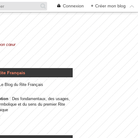
Connexion
+
Créer mon blog
 mon cœur
ite Français
 Le Blog du Rite Français
ption
: Des fondamentaux, des usages,
ymbolique et du sens du premier Rite
ique
t