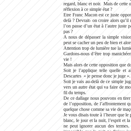
regard, blanc et noir. Mais de cette o
réflexion à ce simple état ?
Etre Franc Macon est ce juste oppose
delà ? Devrait- on croire alors qu’il 
l’on passe d’un état à l’autre juste p
pas ?
A nous de dépasser la simple vision
peut se cacher un peu de bien et alors
Attention trop de lumière tue la lumiè
Gardons-nous d’être trop manichéens
vie !
Mais alors de cette opposition que doi
Soit je l’applique telle quelle et 
Descartes « je pense donc je juge ».
Soit je vais au-delà de ce simple jug
vers un autre état qui va faire de mo
fil du temps.
De ce dallage nous pouvons en tirer
de l’opposition, de l’affrontement qu
quelque chose comme sa vie de maç
Je vous disais toute à l’heure que le
blanc, le jour et la nuit, l’esprit e
ne peut ignorer aucun des termes. 