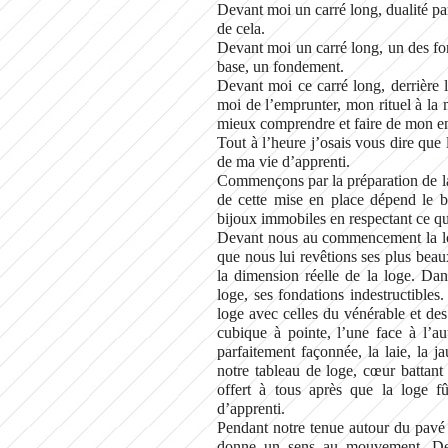
Devant moi un carré long, dualité par
de cela.
Devant moi un carré long, un des fo
base, un fondement.
Devant moi ce carré long, derrière
moi de l’emprunter, mon rituel à la m
mieux comprendre et faire de mon e
Tout à l’heure j’osais vous dire que
de ma vie d’apprenti.
Commençons par la préparation de la l
de cette mise en place dépend le b
bijoux immobiles en respectant ce qui 
Devant nous au commencement la log
que nous lui revêtions ses plus beaux
la dimension réelle de la loge. Da
loge, ses fondations indestructibles.
loge avec celles du vénérable et des d
cubique à pointe, l’une face à l’au
parfaitement façonnée, la laie, la 
notre tableau de loge, cœur battant
offert à tous après que la loge f
d’apprenti.
Pendant notre tenue autour du pavé 
donne un sens au mouvement. De 