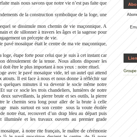
faite mais nous savons que notre vie n’est pas faite que
Abo
ndements de la construction symbolique de la loge, une
Abonn
 lequel se dissimule mon chemin de vie maçonnique. A
Ema
ain et de sillonner à travers les âges et la sagesse pour
ngagement un précepte de vie.
 le pavé mosaïque était le centre de ma vie maçonnique,
oge, étape forte pour celui que je suis à cet instant car
Lien
on déroulement de la tenue. Nous allons disposer les
doit être le plus important à nos yeux : notre rituel.
Groupe 
e avec le pavé mosaïque vide, tel un autel qui attend
 atouts. Il est face à nous et nous donne à réfléchir sur
ns quelques minutes il va devenir le socle même notre
 Et sur ce socle les trois chandeliers, lumières de notre
eux surveillants, la pierre brute et ses outils, la pierre
tre le chemin sera long pour aller de la brute à celle
jauge mais surtout en son centre sous la voute étoilée
 de notre état, recouvert d’un drap bleu au départ puis
ût illuminée et les travaux ouverts au premier grade
mosaïque, à notre rite français, le maître de cérémonie
là le pavé mosaïque devient le centre, de là nous