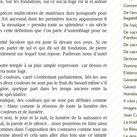
n. Sur les fondations, sur ce sol la loge est là et autour
Convers
ièces multicolores de matériaux durs juxtaposés pour
De l'am
bagatel
 Art ancestral dont les premières traces apparaissent 8
, la mosaïque « prendra toute sa splendeur » un siècle
De l'ori
 cette définition que l’on parle d’assemblage pour ne
De sacr
Pandor
tité bicolore qui est juste là devant nos yeux. Si on
De sacr
 parler de sol et qui dit sol dit fondation, de pierre
De sacr
ondement sur lequel tout repose. Parlerons nous d’autel
Diction
 notre temple à sa plus simple expression car dessus et
Dominiq
era notre loge.
Eléêmos
ouleurs, carré s’emboitant parfaitement, liés les uns
Géométr
s deux couleurs ne sont pas le fruit du hasard même s’il
Gérard 
rigine, quelque part dans les temps anciens entre la
e spéculative.
Homéli
identique, des couleurs qui ne sont pas définies comme
Il n'es
rs : blanc comme la réunion de toute la lumière des
Images
couleurs et de lumière.
Jean Ca
 noir, le jour et la nuit, la lumière de la naissance et
La tira
mal, la parole et le silence…nous pourrions en faire ainsi
sommes dans l’opposition des contraires comme tout un
Le Ble
rime abord et cela sans aller plus loin que ce simple
Le gros