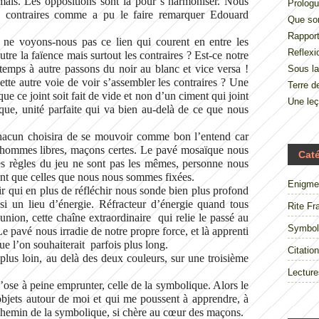
amais. Les oppositions sont là pour s’harmoniser. Nous
Prologu
 contraires comme a pu le faire remarquer Edouard
Que so
Rappor
ne voyons-nous pas ce lien qui courent en entre les
Reflexi
utre la faïence mais surtout les contraires ? Est-ce notre
emps à autre passons du noir au blanc et vice versa !
Sous la
ette autre voie de voir s’assembler les contraires ? Une
Terre 
que ce joint soit fait de vide et non d’un ciment qui joint
Une le
ique, unité parfaite qui va bien au-delà de ce que nous
hacun choisira de se mouvoir comme bon l’entend car
 hommes libres, maçons certes. Le pavé mosaïque nous
Cat
les règles du jeu ne sont pas les mêmes, personne nous
ront que celles que nous nous sommes fixées.
Enigme
r qui en plus de réfléchir nous sonde bien plus profond
si un lieu d’énergie. Réfracteur d’énergie quand tous
Rite Fr
nion, cette chaîne extraordinaire qui relie le passé au
Symbol
Le pavé nous irradie de notre propre force, et là apprenti
e l’on souhaiterait parfois plus long.
Citation
lus loin, au delà des deux couleurs, sur une troisième
Lecture
’ose à peine emprunter, celle de la symbolique. Alors le
bjets autour de moi et qui me poussent à apprendre, à
 chemin de la symbolique, si chère au cœur des maçons.