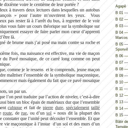
le dixième voire le centième de leur portée ?
Agapê
 deux à travers deux lectures dans lesquelles un autobus
B 01 — 
ançois » pour l’autre m’ouvrirent les yeux. Vous
B 02 — 
x pas rester là à l’arrêt du bus, à regretter de le voir
lus vous faire un cours théorique sur la symbolique sur
B 03 —
 uniquement essayer de faire parler mon cœur d’apprenti
B 04 — 
’être là.
Marcos
né de brume mais j’ai posé ma main contre sa roche et
B 05 — 
Sponvil
ième fois, ma naissance est effective, ma vie de maçon
B 06 — 
ler du Pavé mosaïque, de ce carré long comme on peut
B 07 — 
nnique.
B 08 — 
que, comme je le ressens et le comprends, jeune maçon
endre maîtriser l’ensemble de la symbolique maçonnique,
B 09 — 
ommencer mais également du fait que ce pavé mosaïque
B 10 — 
B 11 — 
ts, un par un.
B 12 — 
e l’on peut traduire par l’action de niveler, c’est-à-dire
aussi bien un bloc épais de matériaux dur que l’ensemble
B 13 — 
ment
cubique
et fait de
pierre
dure
,
spécialement
taillé
B 14 — I
e
route
, de
rue
, ou d’un
sol
» nous dit la plupart des
B 15 — 
 de constater que l’unité peut découler l’ensemble. Et que
Bâtir d
tre vie maçonnique à l’instar d’un sol et des murs d’un
Temples