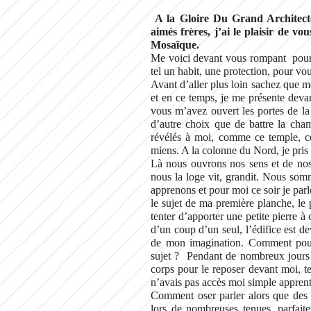
A la Gloire Du Grand Architecte
aimés frères, j’ai le plaisir de v
Mosaïque.
Me voici devant vous rompant pour l
tel un habit, une protection, pour v
Avant d’aller plus loin sachez que mo
et en ce temps, je me présente deva
vous m’avez ouvert les portes de la
d’autre choix que de battre la cham
révélés à moi, comme ce temple, ce
miens. A la colonne du Nord, je pris 
Là nous ouvrons nos sens et de no
nous la loge vit, grandit. Nous somm
apprenons et pour moi ce soir je par
le sujet de ma première planche, le p
tenter d’apporter une petite pierre à
d’un coup d’un seul, l’édifice est 
de mon imagination. Comment pourr
sujet ? Pendant de nombreux jours ma
corps pour le reposer devant moi, t
n’avais pas accès moi simple apprent
Comment oser parler alors que des p
lors de nombreuses tenues, parfait