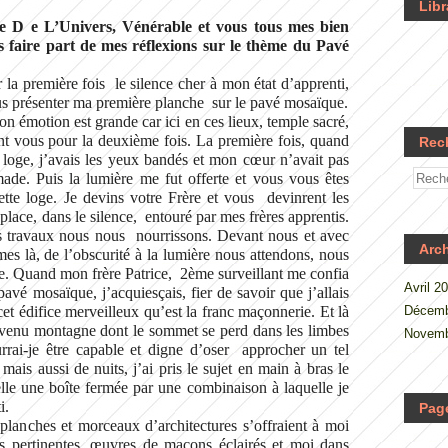
Libr
 D e L’Univers, Vénérable et vous tous mes bien
ous faire part de mes réflexions sur le thème du Pavé
a première fois le silence cher à mon état d’apprenti,
ous présenter ma première planche sur le pavé mosaïque.
n émotion est grande car ici en ces lieux, temple sacré,
nt vous pour la deuxième fois. La première fois, quand
Rec
 loge, j’avais les yeux bandés et mon cœur n’avait pas
ade. Puis la lumière me fut offerte et vous vous êtes
tte loge. Je devins votre Frère et vous devinrent les
place, dans le silence, entouré par mes frères apprentis.
s travaux nous nous nourrissons. Devant nous et avec
Arc
es là, de l’obscurité à la lumière nous attendons, nous
le. Quand mon frère Patrice, 2ème surveillant me confia
Avril 2
avé mosaïque, j’acquiesçais, fier de savoir que j’allais
 cet édifice merveilleux qu’est la franc maçonnerie. Et là
Décemb
devenu montagne dont le sommet se perd dans les limbes
Novemb
ai-je être capable et digne d’oser approcher un tel
is aussi de nuits, j’ai pris le sujet en main à bras le
elle une boîte fermée par une combinaison à laquelle je
i.
Pag
lanches et morceaux d’architectures s’offraient à moi
es pertinentes, œuvres de maçons éclairés et moi dans
.