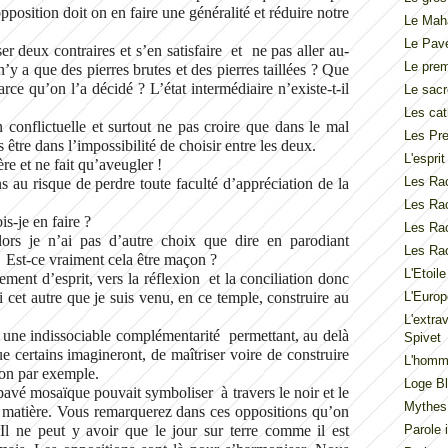
pposition doit on en faire une généralité et réduire notre
Le Mah
Le Pav
r deux contraires et s’en satisfaire et ne pas aller au-
Le pre
n’y a que des pierres brutes et des pierres taillées ? Que
arce qu’on l’a décidé ? L’état intermédiaire n’existe-t-il
Le sacr
Les cat
 conflictuelle et surtout ne pas croire que dans le mal
Les Pre
 être dans l’impossibilité de choisir entre les deux.
L'espri
re et ne fait qu’aveugler !
Les Rac
 au risque de perdre toute faculté d’appréciation de la
Les Rac
s-je en faire ?
Les Rac
alors je n’ai pas d’autre choix que dire en parodiant
Les Rac
 Est-ce vraiment cela être maçon ?
L'Etoil
ement d’esprit, vers la réflexion et la conciliation donc
i cet autre que je suis venu, en ce temple, construire au
L'Europ
L'extra
 une indissociable complémentarité permettant, au delà
Spivet
e certains imagineront, de maîtriser voire de construire
L'homme
on par exemple.
Loge Bl
 pavé mosaïque pouvait symboliser à travers le noir et le
Mythes
t la matière. Vous remarquerez dans ces oppositions qu’on
Il ne peut y avoir que le jour sur terre comme il est
Parole 