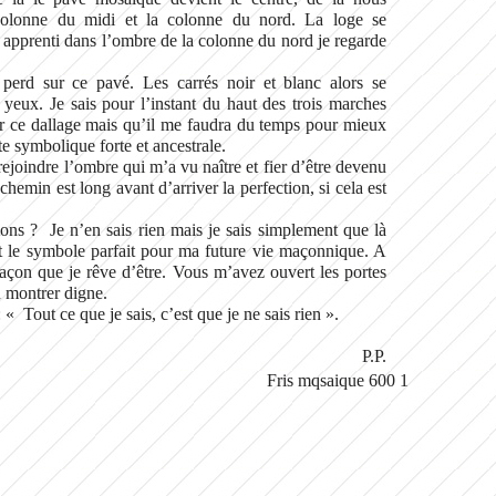
la colonne du midi et la colonne du nord. La loge se
oi apprenti dans l’ombre de la colonne du nord je regarde
erd sur ce pavé. Les carrés noir et blanc alors se
eux. Je sais pour l’instant du haut des trois marches
ir ce dallage mais qu’il me faudra du temps pour mieux
e symbolique forte et ancestrale.
rejoindre l’ombre qui m’a vu naître et fier d’être devenu
emin est long avant d’arriver la perfection, si cela est
ions ? Je n’en sais rien mais je sais simplement que là
 le symbole parfait pour ma future vie maçonnique. A
çon que je rêve d’être. Vous m’avez ouvert les portes
n montrer digne.
: « Tout ce que je sais, c’est que je ne sais rien ».
P.P.