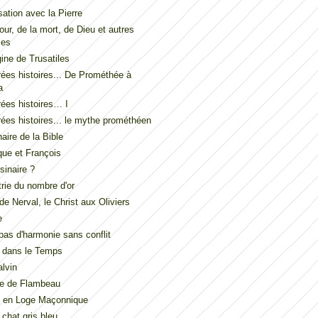
ation avec la Pierre
our, de la mort, de Dieu et autres
les
gine de Trusatiles
ées histoires... De Prométhée à
a
ées histoires… I
ées histoires... le mythe prométhéen
naire de la Bible
ue et François
inaire ?
ie du nombre d'or
de Nerval, le Christ aux Oliviers
e
t pas d'harmonie sans conflit
 dans le Temps
lvin
de de Flambeau
u en Loge Maçonnique
 chat gris bleu