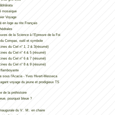
âbhârata
é mosaïque
mier Voyage
é en loge au rite Français
hédrales
uves de la Science à l’Epreuve de la Foi
t du Compas, outil et symbole
ines du Ciel n° 1, 2 & 3(résumé)
ines du Ciel n° 4 & 5 (résumé)
ines du Ciel n° 6 & 7 (résumé)
ines du Ciel n° 8 & 9 (résumé)
e flamboyante
e sous l'Acacia - Yves Hivert-Messeca
vagant voyage du jeune et prodigieux TS
 de la préhistoire
eue, pourquoi bleue ?
inaugurale du V:. M:. en chaire