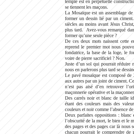
temple est en perpétuelle constructio
se tiennent les maçons.
La Mosaïque est un assemblage de p
former un dessin lié par un ciment.
siècles au moins avant Jésus Christ
plus tard. Avez-vous remarqué dans
former qu’une seule pièce ?
De ces deux mots naissent cette en
reprend le premier mot nous pouvons
fondatrice, la base de la loge, le f
voire de pierre sacrificiel ? Non.
Juste d’un sol qui pourrait réduire
nous en parlerons plus tard se dessin
Le pavé mosaïque est composé de 2 c
aux autres par un joint de ciment. Ce
n’est pas aisé d’en retrouver l’o
maçonnerie opérative et la maçonneri
Des carrés noir et blanc de taille 
étant des couleurs mais des valeu
couleurs et noir comme l’absence de 
Deux parfaites oppositions : blanc et
l’obscurité de la mort, le bien et le 
des pages et des pages car là nous 
chacun pourrait le comprendre de p