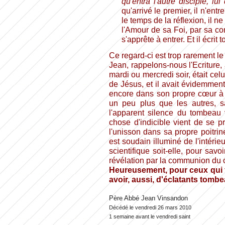
qu'entra l'autre disciple, lu
qu'arrivé le premier, il n'entr
le temps de la réflexion, il 
l'Amour de sa Foi, par sa con
s'apprête à entrer. Et il écrit 
Ce regard-ci est trop rarement le
Jean, rappelons-nous l'Ecriture,
mardi ou mercredi soir, était celu
de Jésus, et il avait évidemment
encore dans son propre cœur à l
un peu plus que les autres, s
l'apparent silence du tombeau v
chose d'indicible vient de se p
l'unisson dans sa propre poitrine 
est soudain illuminé de l'intéri
scientifique soit-elle, pour savo
révélation par la communion du 
Heureusement, pour ceux qui fon
avoir, aussi, d'éclatants tomb
Père Abbé Jean Vinsandon
Décédé le vendredi 26 mars 2010
1 semaine avant le vendredi saint