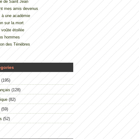
e de Saint Jean
nt mes amis devenus
t à une académie
on sur la mort
 voûte étoilée
des hommes
çon des Ténèbres
égories
(195)
ançais
(128)
ique
(82)
(59)
s
(52)