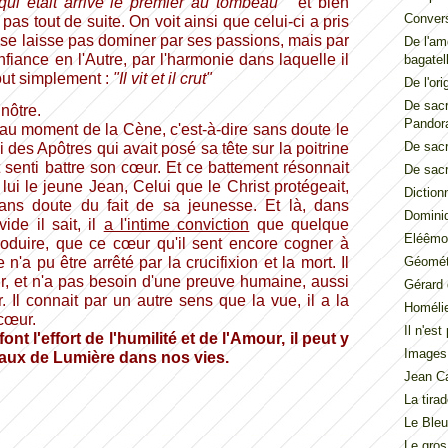
i qui était arrivé le premier au tombeau "
et bien
Convers
e pas tout de suite. On voit ainsi que celui-ci a pris
ne se laisse pas dominer par ses passions, mais par
De l'am
fiance en l'Autre, par l'harmonie dans laquelle il
bagatel
tout simplement :
"Il vit et il crut"
De l'ori
De sacr
 nôtre.
Pandor
 au moment de la Cène, c'est-à-dire sans doute le
De sacr
i des Apôtres qui avait posé sa tête sur la poitrine
 senti battre son cœur. Et ce battement résonnait
De sacr
ui le jeune Jean, Celui que le Christ protégeait,
Diction
ans doute du fait de sa jeunesse. Et là, dans
Dominiq
ide il sait, il
a l'intime conviction
que quelque
Eléêmos
roduire, que ce cœur qu'il sent encore cogner à
n'a pu être arrêté par la crucifixion et la mort. Il
Géométr
eur, et n'a pas besoin d'une preuve humaine, aussi
Gérard 
ir. Il connait par un autre sens que la vue, il a la
Homéli
cœur.
Il n'es
t l'effort de l'humilité et de l'Amour, il peut y
Images
eaux de Lumière dans nos vies.
Jean Ca
La tira
Le Ble
Le gros