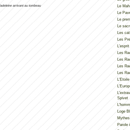
Madeleine arrivant au tombeau
Le Mah
Le Pav
Le pre
Le sacr
Les cat
Les Pre
L'espri
Les Rac
Les Rac
Les Rac
Les Rac
L'Etoil
L'Europ
L'extra
Spivet
L'homme
Loge Bl
Mythes
Parole 