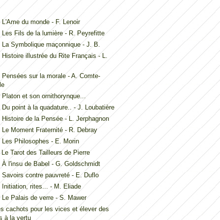
L'Ame du monde - F. Lenoir
Les Fils de la lumière - R. Peyrefitte
 La Symbolique maçonnique - J. B.
Histoire illustrée du Rite Français - L.
Pensées sur la morale - A. Comte-
le
Platon et son ornithorynque...
Du point à la quadature.. - J. Loubatière
Histoire de la Pensée - L. Jerphagnon
Le Moment Fraternité - R. Debray
Les Philosophes - E. Morin
Le Tarot des Tailleurs de Pierre
À l'insu de Babel - G. Goldschmidt
Savoirs contre pauvreté - E. Duflo
nitiation, rites... - M. Eliade
Le Palais de verre - S. Mawer
es cachots pour les vices et élever des
 à la vertu