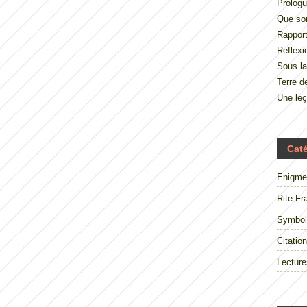
Prologu
Que so
Rappor
Reflexi
Sous la
Terre 
Une le
Cat
Enigme
Rite Fr
Symbol
Citation
Lecture