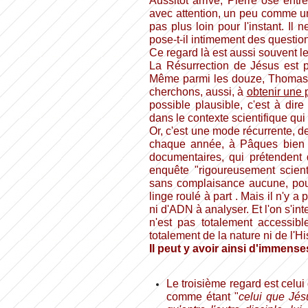
Aussitôt arrivé, Pierre ose entre
avec attention, un peu comme un
pas plus loin pour l'instant. Il 
pose-t-il intimement des questio
Ce regard là est aussi souvent le
La Résurrection de Jésus est 
Même parmi les douze, Thomas a
cherchons, aussi, à
obtenir une
possible plausible, c'est à dir
dans le contexte scientifique qui 
Or, c'est une mode récurrente, de
chaque année, à Pâques bien s
documentaires, qui prétendent 
enquête "rigoureusement scient
sans complaisance aucune, pour
linge roulé à part . Mais il n'y a 
ni d'ADN à analyser. Et l'on s'inte
n'est pas totalement accessibl
totalement de la nature ni de l'
Il peut y avoir ainsi d'immen
Le troisième regard est celui
comme étant "
celui que Jés