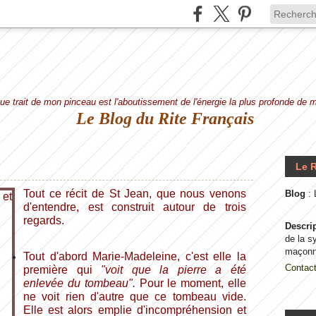
e trait de mon pinceau est l'aboutissement de l'énergie la plus profonde de
Le Blog du Rite Français
Le R
Tout ce récit de St Jean, que nous venons
Blog
:
d'entendre, est construit autour de trois
regards.
Descri
de la s
maçonn
Tout d'abord Marie-Madeleine, c'est elle la
Contac
première qui
"voit que la pierre a été
enlevée du tombeau"
.
Pour le moment, elle
ne voit rien d'autre que ce tombeau vide.
Elle est alors emplie d'incompréhension et