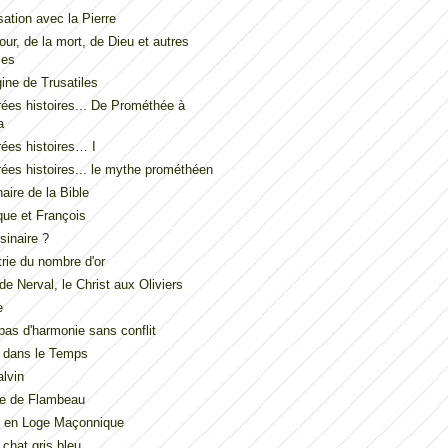
ation avec la Pierre
our, de la mort, de Dieu et autres
les
gine de Trusatiles
ées histoires... De Prométhée à
a
ées histoires… I
ées histoires... le mythe prométhéen
naire de la Bible
ue et François
inaire ?
ie du nombre d'or
de Nerval, le Christ aux Oliviers
e
t pas d'harmonie sans conflit
 dans le Temps
lvin
de de Flambeau
u en Loge Maçonnique
 chat gris bleu