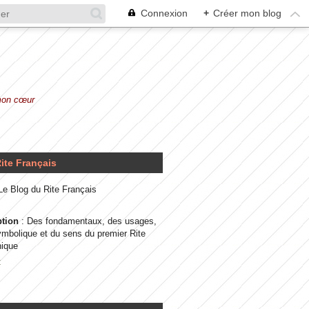
Connexion
+
Créer mon blog
 mon cœur
ite Français
 Le Blog du Rite Français
ption
: Des fondamentaux, des usages,
ymbolique et du sens du premier Rite
ique
t