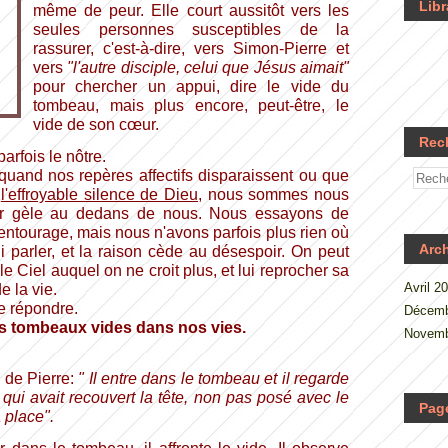
Libr
même de peur. Elle court aussitôt vers les
seules personnes susceptibles de la
rassurer, c'est-à-dire, vers Simon-Pierre et
vers
"l'autre disciple, celui que Jésus aimait"
pour chercher un appui, dire le vide du
tombeau, mais plus encore, peut-être, le
vide de son cœur.
Rec
parfois le nôtre.
uand nos repères affectifs disparaissent ou que
e
l'effroyable silence de Dieu
, nous sommes nous
ur gèle au dedans de nous. Nous essayons de
entourage, mais nous n'avons parfois plus rien où
Arc
 parler, et la raison cède au désespoir. On peut
e Ciel auquel on ne croit plus, et lui reprocher sa
Avril 2
e la vie.
e répondre.
Décemb
nds tombeaux vides dans nos vies.
Novemb
 de Pierre:
" Il entre dans le tombeau et il regarde
ge qui avait recouvert la tête, non pas posé avec le
Pag
a place".
.