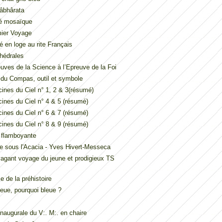
âbhârata
é mosaïque
mier Voyage
é en loge au rite Français
hédrales
uves de la Science à l’Epreuve de la Foi
t du Compas, outil et symbole
ines du Ciel n° 1, 2 & 3(résumé)
ines du Ciel n° 4 & 5 (résumé)
ines du Ciel n° 6 & 7 (résumé)
ines du Ciel n° 8 & 9 (résumé)
e flamboyante
e sous l'Acacia - Yves Hivert-Messeca
vagant voyage du jeune et prodigieux TS
 de la préhistoire
eue, pourquoi bleue ?
inaugurale du V:. M:. en chaire