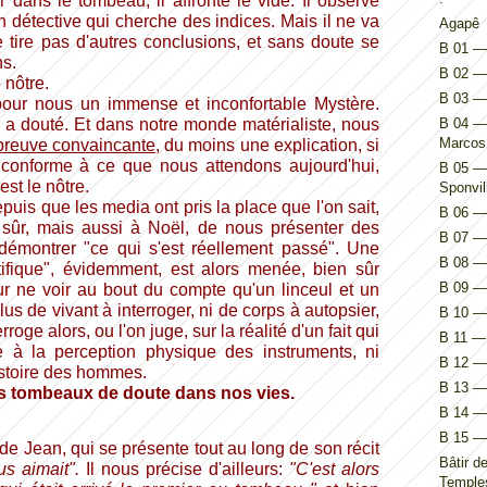
r dans le tombeau, il affronte le vide. Il observe
 détective qui cherche des indices. Mais il ne va
Agapê
ne tire pas d'autres conclusions, et sans doute se
B 01 — 
ns.
B 02 — 
 nôtre.
B 03 —
pour nous un immense et inconfortable Mystère.
 douté. Et dans notre monde matérialiste, nous
B 04 — 
Marcos
 preuve convaincante
, du moins une explication, si
e conforme à ce que nous attendons aujourd'hui,
B 05 — 
est le nôtre.
Sponvil
puis que les media ont pris la place que l'on sait,
B 06 — 
ûr, mais aussi à Noël, de nous présenter des
B 07 — 
démontrer "ce qui s'est réellement passé". Une
B 08 — 
ifique", évidemment, est alors menée, bien sûr
B 09 — 
 ne voir au bout du compte qu'un linceul et un
plus de vivant à interroger, ni de corps à autopsier,
B 10 — 
rroge alors, ou l'on juge, sur la réalité d'un fait qui
B 11 — 
e à la perception physique des instruments, ni
B 12 — 
Histoire des hommes.
B 13 — 
ses tombeaux de doute dans nos vies.
B 14 — I
B 15 — 
 de Jean, qui se présente tout au long de son récit
Bâtir d
us aimait".
Il nous précise d'ailleurs:
"C'est alors
Temples