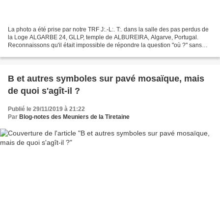
La photo a été prise par notre TRF J:.-L:. T:. dans la salle des pas perdus de
la Loge ALGARBE 24, GLLP, temple de ALBUREIRA, Algarve, Portugal.
Reconnaissons qu'il était impossible de répondre la question "où ?" sans
avoir visité cette Loge ! Vous trouverez...
B et autres symboles sur pavé mosaïque, mais
de quoi s'agît-il ?
Publié le 29/11/2019 à 21:22
Par
Blog-notes des Meuniers de la Tiretaine