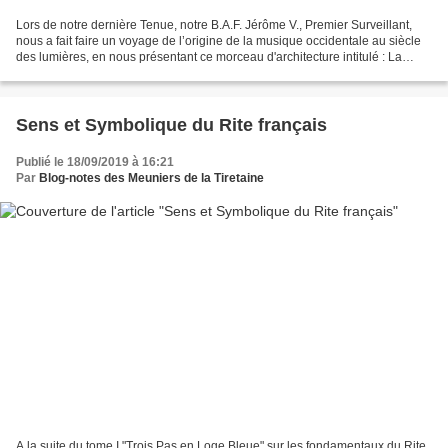
Lors de notre dernière Tenue, notre B.A.F. Jérôme V., Premier Surveillant,
nous a fait faire un voyage de l’origine de la musique occidentale au siècle
des lumières, en nous présentant ce morceau d'architecture intitulé : La
Colonne d’Harmonie, petites...
Sens et Symbolique du Rite français
Publié le 18/09/2019 à 16:21
Par
Blog-notes des Meuniers de la Tiretaine
A la suite du tome I "Trois Pas en Loge Bleue" sur les fondamentaux du Rite