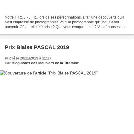
Notre T:.R:. J:.-L:. T:., lors de ses pérégrinations, a fait une découverte qu'il
s'est empressé de photographier. Voici la photographie qu'il nous a fait
parvenir. Où a-t-elle été prise ? Que vous évoque-t-elle ? Vos réponses par
mail à tvfbb à l'adresse...
Prix Blaise PASCAL 2019
Publié le 20/11/2019 à 11:27
Par
Blog-notes des Meuniers de la Tiretaine