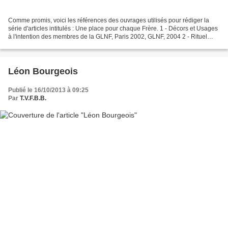
Comme promis, voici les références des ouvrages utilisés pour rédiger la
série d'articles intitulés : Une place pour chaque Frère. 1 - Décors et Usages
à l'intention des membres de la GLNF, Paris 2002, GLNF, 2004 2 - Rituel
d'Apprenti selon le Régulateur...
Léon Bourgeois
Publié le 16/10/2013 à 09:25
Par
T.V.F.B.B.