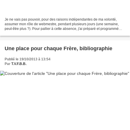
Je ne vais pas pouvoir, pour des raisons indépendantes de ma volonté,
assumer mon rôle de webmestre, pendant plusieurs jours (une semaine,
peut-être plus ?). Pour pallier à cette absence, j'ai préparé et programmé
deux articles qui paraitront : — le premier,...
Une place pour chaque Frère, bibliographie
Publié le 19/10/2013 à 13:54
Par
T.V.F.B.B.