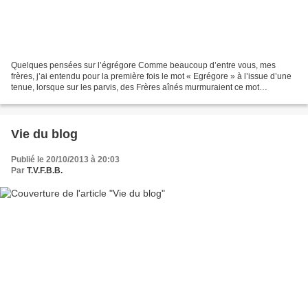
Quelques pensées sur l’égrégore Comme beaucoup d’entre vous, mes
frères, j’ai entendu pour la première fois le mot « Egrégore » à l’issue d’une
tenue, lorsque sur les parvis, des Frères aînés murmuraient ce mot
mystérieux avec joie, amour et respect....
Vie du blog
Publié le 20/10/2013 à 20:03
Par
T.V.F.B.B.