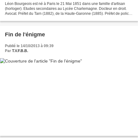
Léon Bourgeois est né à Paris le 21 Mai 1851 dans une famille d'artisan
(horloger). Etudes secondaires au Lycée Charlemagne. Docteur en droit.
Avocat. Préfet du Tarn (1882), de la Haute-Garonne (1885). Préfet de police
de Paris (1886). Député de la Marne...
Fin de l'énigme
Publié le 14/10/2013 à 09:39
Par
T.V.F.B.B.