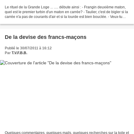
Le rituel de la Grande Loge ... ..... débute ainsi : - Frangin deuxième maton,
quel est le premier turbin d'un maton en carrée? - Taulier, c'est de bigler si la
carrée n'a pas de courants d'air et si la lourde est bien bouclée. - Veux-tu
bien gaffer frangibus...
De la devise des francs-maçons
Publié le 30/07/2011 à 16:12
Par
T.V.F.B.B.
Quelques commentaires, quelques mails, quelques recherches sur la toile et