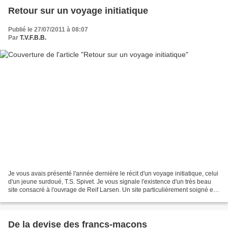
Retour sur un voyage initiatique
Publié le 27/07/2011 à 08:07
Par
T.V.F.B.B.
Je vous avais présenté l'année dernière le récit d'un voyage initiatique, celui
d'un jeune surdoué, T.S. Spivet. Je vous signale l'existence d'un très beau
site consacré à l'ouvrage de Reif Larsen. Un site particulièrement soigné et
conçu dans l'esprit...
De la devise des francs-maçons