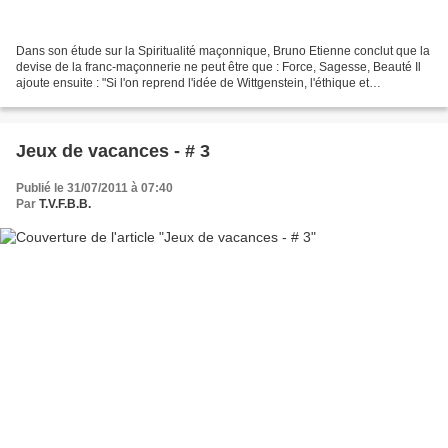
Dans son étude sur la Spiritualité maçonnique, Bruno Etienne conclut que la
devise de la franc-maçonnerie ne peut être que : Force, Sagesse, Beauté Il
ajoute ensuite : "Si l'on reprend l'idée de Wittgenstein, l'éthique et
l'esthétique sont un, alors la...
Jeux de vacances - # 3
Publié le 31/07/2011 à 07:40
Par
T.V.F.B.B.