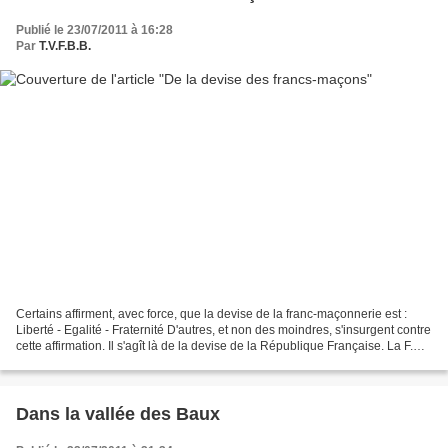
Publié le 23/07/2011 à 16:28
Par
T.V.F.B.B.
Certains affirment, avec force, que la devise de la franc-maçonnerie est :
Liberté - Egalité - Fraternité D'autres, et non des moindres, s'insurgent contre
cette affirmation. Il s'agît là de la devise de la République Française. La F.M.
n'a aucune légitimité...
Dans la vallée des Baux