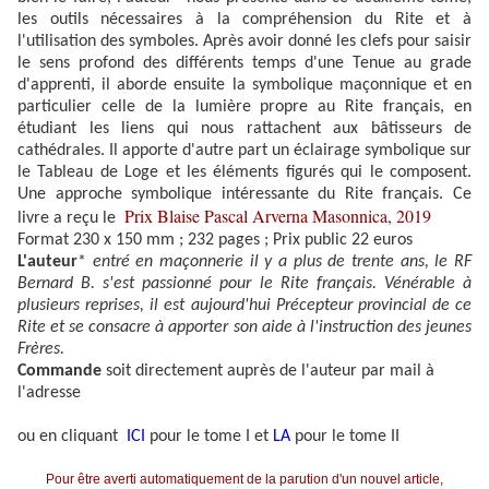
les outils nécessaires à la compréhension du Rite et à
l'utilisation des symboles. Après avoir donné les clefs pour saisir
le sens profond des différents temps d'une Tenue au grade
d'apprenti, il aborde ensuite la symbolique maçonnique et en
particulier celle de la lumière propre au Rite français, en
étudiant les liens qui nous rattachent aux bâtisseurs de
cathédrales. Il apporte d'autre part un éclairage symbolique sur
le Tableau de Loge et les éléments figurés qui le composent.
Une approche symbolique intéressante du Rite français. Ce
Prix Blaise Pascal Arverna Masonnica, 2019
livre a reçu le
Format 230 x 150 mm
; 232 pages ;
Prix public 22 euros
L'auteur
*
entré en maçonnerie il y a plus de trente ans, le RF
Bernard B. s'est passionné pour le Rite français. Vénérable à
plusieurs reprises, il est aujourd'hui Précepteur provincial de ce
Rite et se consacre à apporter son aide à l'instruction des jeunes
Frères.
Commande
soit directement auprès de l'auteur par mail à
l'adresse
ou en cliquant
ICI
pour le tome I et
LA
pour le tome II
Pour être averti automatiquement de la parution d'un nouvel article,