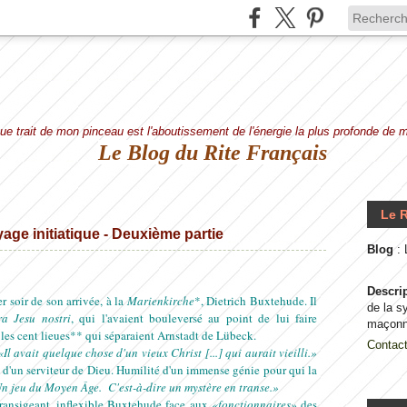
e trait de mon pinceau est l'aboutissement de l'énergie la plus profonde de
Le Blog du Rite Français
Le R
yage initiatique - Deuxième partie
Blog
:
Descri
 soir de son arrivée, à la
Marienkirche
*, Dietrich Buxtehude. Il
de la s
a Jesu nostri
, qui l'avaient bouleversé au point de lui faire
maçonn
, les cent lieues** qui séparaient Arnstadt de Lübeck.
Contac
«Il avait quelque chose d'un vieux Christ [...] qui aurait vieilli.»
'un serviteur de Dieu. Humilité d'un immense génie pour qui la
n jeu du Moyen Âge. C'est-à-dire un mystère en transe.»
ansigeant, inflexible Buxtehude face aux
«fonctionnaires»
des