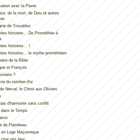
ation avec la Pierre
our, de la mort, de Dieu et autres
les
gine de Trusatiles
ées histoires... De Prométhée à
a
ées histoires… I
ées histoires... le mythe prométhéen
naire de la Bible
ue et François
inaire ?
ie du nombre d'or
de Nerval, le Christ aux Oliviers
e
t pas d'harmonie sans conflit
 dans le Temps
lvin
de de Flambeau
u en Loge Maçonnique
 chat gris bleu