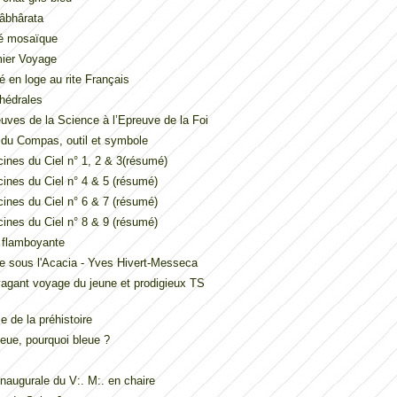
âbhârata
é mosaïque
mier Voyage
é en loge au rite Français
hédrales
uves de la Science à l’Epreuve de la Foi
t du Compas, outil et symbole
ines du Ciel n° 1, 2 & 3(résumé)
ines du Ciel n° 4 & 5 (résumé)
ines du Ciel n° 6 & 7 (résumé)
ines du Ciel n° 8 & 9 (résumé)
e flamboyante
e sous l'Acacia - Yves Hivert-Messeca
vagant voyage du jeune et prodigieux TS
 de la préhistoire
eue, pourquoi bleue ?
inaugurale du V:. M:. en chaire