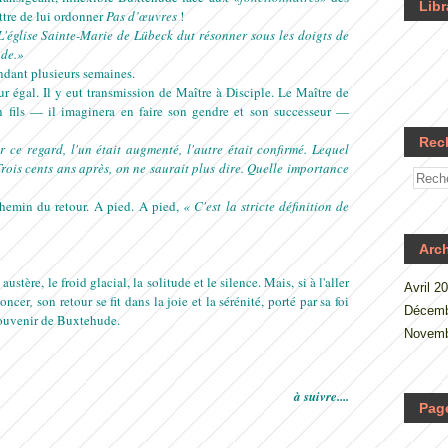
Libr
ttre de lui ordonner
Pas d’œuvres
!
L'église Sainte-Marie de Lübeck dut résonner sous les doigts de
ude.»
ndant plusieurs semaines.
égal. Il y eut transmission de Maître à Disciple. Le Maître de
 fils — il imaginera en faire son gendre et son successeur —
Rec
 ce regard, l'un était augmenté, l'autre était confirmé. Lequel
rois cents ans après, on ne saurait plus dire. Quelle importance
chemin du retour. A pied. A pied,
« C'est la stricte définition de
Arc
ustère, le froid glacial, la solitude et le silence. Mais, si à l'aller
Avril 2
noncer
,
son retour se fit dans la joie et la sérénité, porté par sa foi
Décemb
souvenir de Buxtehude.
Novemb
à suivre....
Pag
.