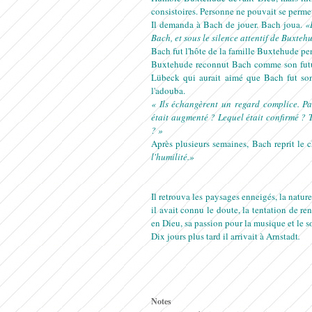
consistoires. Personne ne pouvait se perme
Il demanda à Bach de jouer. Bach joua.
«
Bach, et sous le silence attentif de Buxteh
Bach fut l'hôte de la famille Buxtehude pe
Buxtehude reconnut Bach comme son futur 
Lübeck qui aurait aimé que Bach fut son
l'adouba.
« Ils échangèrent un regard complice. Par
était augmenté ? Lequel était confirmé ? T
? »
Après plusieurs semaines, Bach reprit le 
l'humilité.»
Il retrouva les paysages enneigés, la nature a
il avait connu le doute, la tentation de re
en Dieu, sa passion pour la musique et le 
Dix jours plus tard il arrivait à Arnstadt
.
Notes