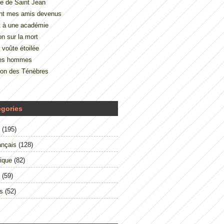
e de Saint Jean
nt mes amis devenus
t à une académie
on sur la mort
 voûte étoilée
des hommes
çon des Ténèbres
égories
(195)
ançais
(128)
ique
(82)
(59)
s
(52)