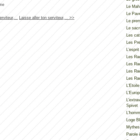
ine
Le Mah
Le Pav
rviteur,...
Laisse aller ton serviteur,... >>
Le pre
Le sacr
Les cat
Les Pre
L'espri
Les Rac
Les Rac
Les Rac
Les Rac
L'Etoil
L'Europ
L'extra
Spivet
L'homme
Loge Bl
Mythes
Parole 