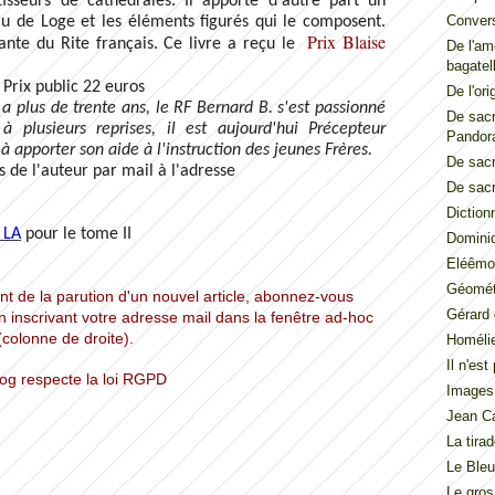
isseurs de cathédrales. Il apporte d'autre part un
Convers
au de Loge et les éléments figurés qui le composent.
Prix Blaise
nte du Rite français. Ce livre a reçu le
De l'am
bagatel
Prix public 22 euros
De l'ori
a plus de trente ans, le RF Bernard B. s'est passionné
De sacr
à plusieurs reprises, il est aujourd'hui Précepteur
Pandor
à apporter son aide à l'instruction des jeunes Frères.
De sacr
 de l'auteur par mail à l'adresse
De sacr
Diction
LA
pour le tome II
Dominiq
Eléêmos
Géométr
t de la parution d'un nouvel article, abonnez-vous
Gérard 
n inscrivant votre adresse mail dans la fenêtre ad-hoc
(colonne de droite).
Homéli
Il n'es
log respecte la loi RGPD
Images
Jean Ca
La tira
Le Ble
Le gros