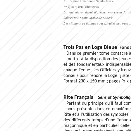
* L'église luthérienne Sainte-Marie
** Quatre cent kilomètres
La vignette en début d'article, représente la
luthérienne Sainte Marie de Lübeck.
Les citations en italique sont extraites de l'ouv
Trois Pas en Loge Bleue
Fondam
Dans ce premier tome consacré à l
mettre à la disposition des jeun
et des fondamentaux indispensable
chaque Tenue. Les Officiers y trouv
conseils pour rendre la Loge "juste 
Format 230 x 150 mm ; pages
Prix 
Rite Français
Sens et Symboliq
Partant du principe qu'il faut com
nous présente dans ce deuxième 
Rite et à l'utilisation des symboles.
des différents temps d'une Tenue 
maçonnique et en particulier celle 