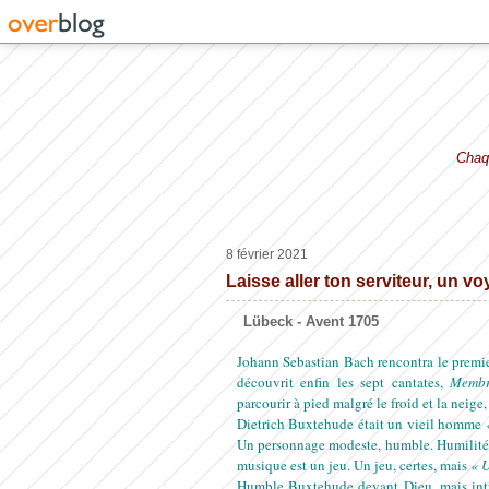
Chaqu
8 février 2021
Laisse aller ton serviteur, un vo
Lübeck - Avent 1705
Johann Sebastian Bach rencontra le premier
découvrit enfin les sept cantates,
Membr
parcourir à pied malgré le froid et la neige
Dietrich Buxtehude était un vieil homme
Un personnage modeste, humble. Humilité d
musique est un jeu. Un jeu, certes, mais
« U
Humble Buxtehude devant Dieu, mais intr