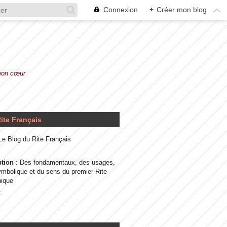
Connexion
+
Créer mon blog
 mon cœur
ite Français
 Le Blog du Rite Français
ption
: Des fondamentaux, des usages,
ymbolique et du sens du premier Rite
ique
t