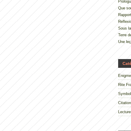
Prologu
Que so
Rappor
Reflexi
Sous la
Terre 
Une le
Cat
Enigme
Rite Fr
Symbol
Citation
Lecture