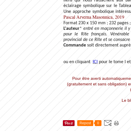
liens qui nous rattachent aux bât
éclairage symbolique sur le Table
Une approche symbolique intéressa
Pascal Arverna Masonnica, 2019
Format 230 x 150 mm
; 232 pages ;
L'auteur
*
entré en maçonnerie il y 
pour le Rite français. Vénérable 
provincial de ce Rite et se consacre 
Commande
soit directement auprès
ou en cliquant
ICI
pour le tome I et
Pour être averti automatiquemen
(gratuitement et sans obligation) e
Le b
Repost
0