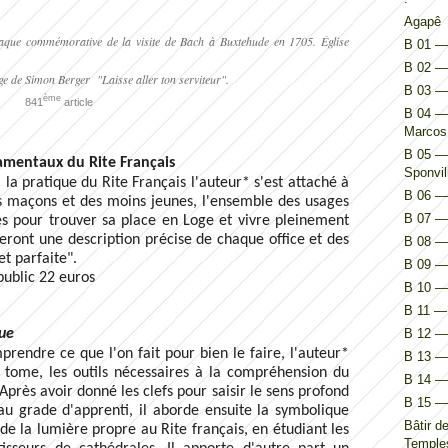
Agapê
 plaque commémorative de la visite de Bach à Buxtehude en 1705. Église
B 01 — 
B 02 — 
rage de Simon Berger "Laisse aller ton serviteur".
B 03 —
ème
841
article
B 04 — 
Marcos
B 05 — 
entaux du Rite Français
Sponvil
a pratique du Rite Français l'auteur* s'est attaché à
B 06 — 
es maçons et des moins jeunes, l'ensemble des usages
B 07 — 
s pour trouver sa place en Loge et vivre pleinement
eront une description précise de chaque office et des
B 08 — 
et parfaite".
B 09 — 
public 22 euros
B 10 — 
B 11 — 
ue
B 12 — 
prendre ce que l'on fait pour bien le faire, l'auteur*
B 13 — 
tome, les outils nécessaires à la compréhension du
B 14 — I
 Après avoir donné les clefs pour saisir le sens profond
B 15 — 
au grade d'apprenti, il aborde ensuite la symbolique
Bâtir d
de la lumière propre au Rite français, en étudiant les
Temples