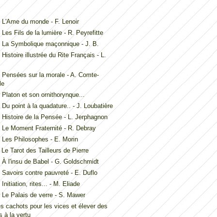
L'Ame du monde - F. Lenoir
Les Fils de la lumière - R. Peyrefitte
 La Symbolique maçonnique - J. B.
Histoire illustrée du Rite Français - L.
Pensées sur la morale - A. Comte-
le
Platon et son ornithorynque...
Du point à la quadature.. - J. Loubatière
Histoire de la Pensée - L. Jerphagnon
Le Moment Fraternité - R. Debray
Les Philosophes - E. Morin
Le Tarot des Tailleurs de Pierre
À l'insu de Babel - G. Goldschmidt
Savoirs contre pauvreté - E. Duflo
nitiation, rites... - M. Eliade
Le Palais de verre - S. Mawer
es cachots pour les vices et élever des
 à la vertu