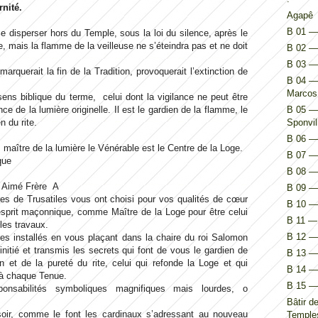
rnité.
Agapê
B 01 — 
e disperser hors du Temple, sous la loi du silence, après le
e, mais la flamme de la veilleuse ne s’éteindra pas et ne doit
B 02 — 
B 03 —
 marquerait la fin de la Tradition, provoquerait l’extinction de
B 04 — 
Marcos
 sens biblique du terme, celui dont la vigilance ne peut être
ce de la lumière originelle. Il est le gardien de la flamme, le
B 05 — 
n du rite.
Sponvil
B 06 — 
on, maître de la lumière le Vénérable est le Centre de la Loge.
B 07 — 
que
B 08 — 
 Aimé Frère A
B 09 — 
es de Trusatiles vous ont choisi pour vos qualités de cœur
B 10 — 
esprit maçonnique, comme Maître de la Loge pour être celui
B 11 — 
 les travaux.
B 12 — 
es installés en vous plaçant dans la chaire du roi Salomon
initié et transmis les secrets qui font de vous le gardien de
B 13 — 
ion et de la pureté du rite, celui qui refonde la Loge et qui
B 14 — I
e à chaque Tenue.
B 15 — 
onsabilités symboliques magnifiques mais lourdes, o
!
Bâtir d
oir, comme le font les cardinaux s’adressant au nouveau
Temples