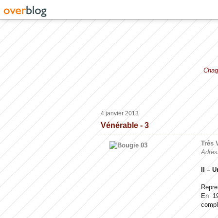
Chaqu
4 janvier 2013
Vénérable - 3
Très 
Adres
II – U
Repren
En 19
complé