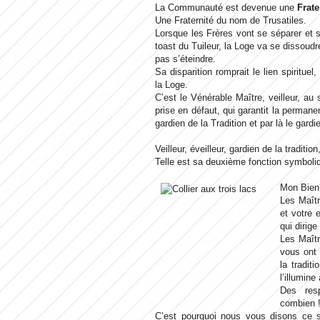
La Communauté est devenue une
Frate
Une Fraternité du nom de Trusatiles.
Lorsque les Frères vont se séparer et s
toast du Tuileur, la Loge va se dissoudr
pas s’éteindre.
Sa disparition romprait le lien spirituel,
la Loge.
C’est le Vénérable Maître, veilleur, au
prise en défaut, qui garantit la permanen
gardien de la Tradition et par là le gardie
Veilleur, éveilleur, gardien de la traditi
Telle est sa deuxième fonction symboli
Mon Bien
Les Maîtr
et votre 
qui dirige
Les Maîtr
vous ont 
la tradit
l’illumin
Des resp
combien 
C’est pourquoi nous vous disons ce s