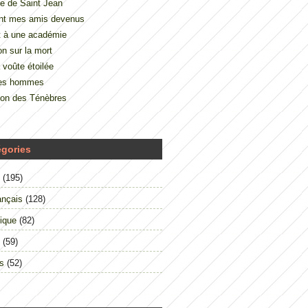
e de Saint Jean
nt mes amis devenus
t à une académie
on sur la mort
 voûte étoilée
des hommes
çon des Ténèbres
égories
(195)
ançais
(128)
ique
(82)
(59)
s
(52)