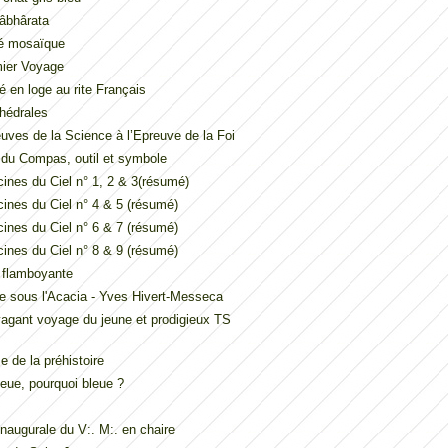
âbhârata
é mosaïque
mier Voyage
é en loge au rite Français
hédrales
uves de la Science à l’Epreuve de la Foi
t du Compas, outil et symbole
ines du Ciel n° 1, 2 & 3(résumé)
ines du Ciel n° 4 & 5 (résumé)
ines du Ciel n° 6 & 7 (résumé)
ines du Ciel n° 8 & 9 (résumé)
e flamboyante
e sous l'Acacia - Yves Hivert-Messeca
vagant voyage du jeune et prodigieux TS
 de la préhistoire
eue, pourquoi bleue ?
inaugurale du V:. M:. en chaire