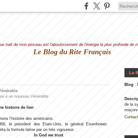
e trait de mon pinceau est l'aboutissement de l'énergie la plus profonde de
Le Blog du Rite Français
Le R
Blog
:
Vénérable
se à un nouveau Vénérable
Descri
de la s
ne histoire de lien
maçonn
Contac
ons l’histoire des américains.
56, le président des Etats-Unis, le général Eisenhower,
ta la formule latine par un très vigoureux :
In God we trust