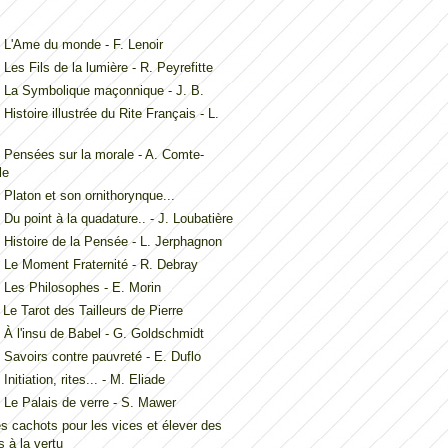
L'Ame du monde - F. Lenoir
Les Fils de la lumière - R. Peyrefitte
 La Symbolique maçonnique - J. B.
Histoire illustrée du Rite Français - L.
Pensées sur la morale - A. Comte-
le
Platon et son ornithorynque...
Du point à la quadature.. - J. Loubatière
Histoire de la Pensée - L. Jerphagnon
Le Moment Fraternité - R. Debray
Les Philosophes - E. Morin
Le Tarot des Tailleurs de Pierre
À l'insu de Babel - G. Goldschmidt
Savoirs contre pauvreté - E. Duflo
nitiation, rites... - M. Eliade
Le Palais de verre - S. Mawer
es cachots pour les vices et élever des
 à la vertu