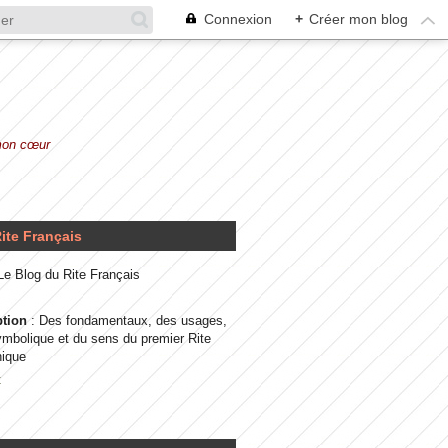
Connexion
+
Créer mon blog
 mon cœur
ite Français
 Le Blog du Rite Français
ption
: Des fondamentaux, des usages,
ymbolique et du sens du premier Rite
ique
t