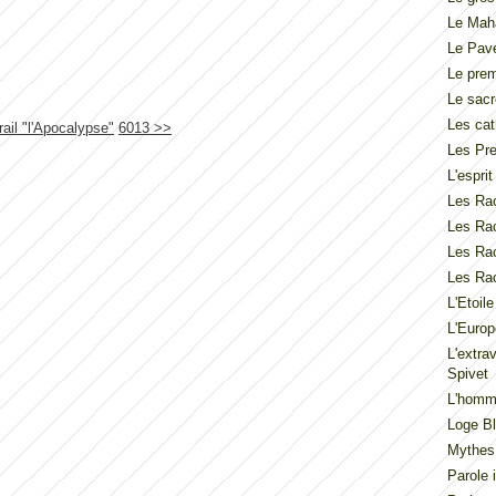
Le Mah
Le Pav
Le pre
Le sacr
Les cat
rail "l'Apocalypse"
6013 >>
Les Pre
L'espri
Les Rac
Les Rac
Les Rac
Les Rac
L'Etoil
L'Europ
L'extra
Spivet
L'homme
Loge Bl
Mythes
Parole 