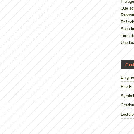
Prologu
Que so
Rappor
Reflexi
Sous la
Terre 
Une le
Cat
Enigme
Rite Fr
Symbol
Citation
Lecture