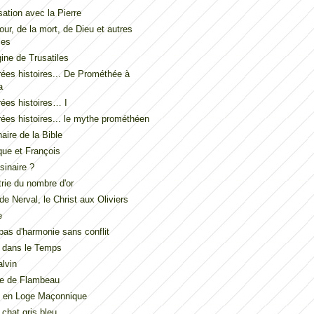
ation avec la Pierre
our, de la mort, de Dieu et autres
les
gine de Trusatiles
ées histoires... De Prométhée à
a
ées histoires… I
ées histoires... le mythe prométhéen
naire de la Bible
ue et François
inaire ?
ie du nombre d'or
de Nerval, le Christ aux Oliviers
e
t pas d'harmonie sans conflit
 dans le Temps
lvin
de de Flambeau
u en Loge Maçonnique
 chat gris bleu