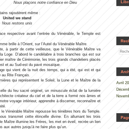
Libr
Nous plaçons notre confiance en Dieu
tains rajoutèrent même :
United we stand
Nous restons unis
lace respective avant l’entrée du Vénérable, le Temple est
Rec
amme brille à l’Orient, sur l’Autel du Vénérable Maître.
te, à partir de cette veilleuse, que le Vénérable Maître va
la Loge. D’abord le candélabre à trois branches qui est sur
emier maître de Cérémonie, les trois grands chandeliers placés
est et au Sud-est du pavé mosaïque.
uge qui vient de la nuit des temps, qui a été, qui est et qui
Arc
e au Rite Français.
mières qui représentent le Soleil, la Lune et le Maître de la
Avril 2
Décemb
lle du feu sacré originel, un minuscule éclat de la lumière
Architecte créateur du ciel et de la terre a formé nos âmes et
Novemb
notre voyage intérieur, apprendre à discerner, reconnaître et
nité.
, le Vénérable Maître repousse les ténèbres hors du Temple.
nous transmet cette étincelle divine. En allumant les trois
Pag
 Maître illumine les Frères, les met en éveil, recrée un lien
uns aux autres jusqu’à ne faire plus qu’un.
.