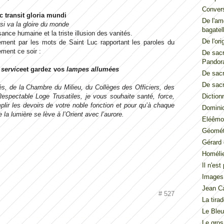
Convers
c transit gloria mundi
De l'am
si va la gloire du monde
bagatel
ssance humaine et la triste illusion des vanités.
De l'ori
ent par les mots de Saint Luc rapportant les paroles du
ement ce soir :
De sacr
Pandor
 service
et gardez vos
lampes allumées
De sacr
De sacr
s, de la Chambre du Milieu, du Collèges des Officiers, des
spectable Loge Trusatiles, je vous souhaite santé, force,
Diction
lir les devoirs de votre noble fonction et pour qu’à chaque
Dominiq
la lumière se lève à l’Orient avec l’aurore.
Eléêmos
Géométr
Gérard 
Homéli
Il n'es
Images
Jean Ca
# 527
La tira
Le Ble
Le gros