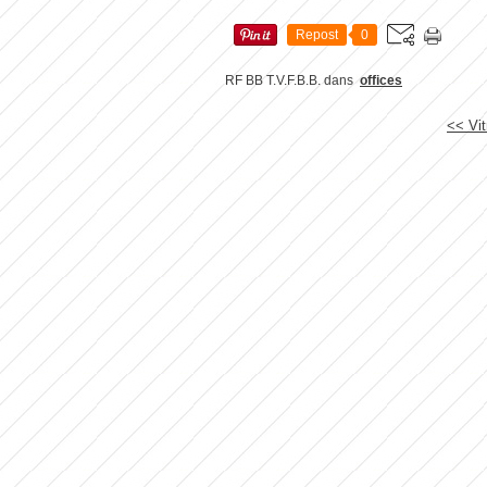
Repost
0
RF BB T.V.F.B.B.
dans
offices
<< Vit