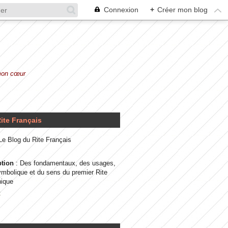
Connexion
+
Créer mon blog
 mon cœur
ite Français
 Le Blog du Rite Français
ption
: Des fondamentaux, des usages,
ymbolique et du sens du premier Rite
ique
t