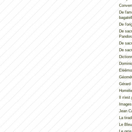
Convers
De l'am
bagatel
De l'ori
De sacr
Pandor
De sacr
De sacr
Diction
Dominiq
Eléêmos
Géométr
Gérard 
Homéli
Il n'es
Images
Jean Ca
La tira
Le Ble
Le gros