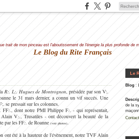
e trait de mon pinceau est l'aboutissement de l'énergie la plus profonde de
Le Blog du Rite Français
Le R
Blog
:
la
R:. L:. Hugues de Montrognon
, présidée par son V:.
oanne le 31 mars dernier, a connu un vif succés. Une
Descri
:. se pressait sur les colonnes.
de la s
x FF
:.
, dont notre PMI Philippe F
:.
- qui représentait,
maçonn
 Alain V
:.
, Trusatiles - ont découvert la beauté de la
Contac
te par les FF
:.
de Roanne
.
(voir photos)
on ont été à la hauteur de l'évènement, notre TVF Alain