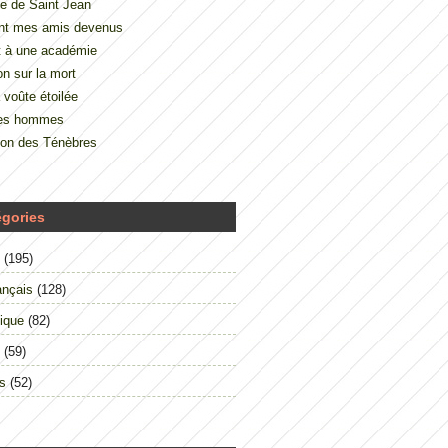
e de Saint Jean
nt mes amis devenus
t à une académie
on sur la mort
 voûte étoilée
des hommes
çon des Ténèbres
égories
(195)
ançais
(128)
ique
(82)
(59)
s
(52)