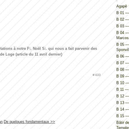
Agapê
B 01 — 
B 02 — 
B 03 —
B 04 — 
Marcos
B 05 — 
tations à notre F:. Noël S:. qui nous a fait parvenir des
Sponvil
e Loge (article du 11 avril dernier)
B 06 — 
B 07 — 
B 08 — 
# 633
B 09 — 
B 10 — 
B 11 — 
B 12 — 
B 13 — 
B 14 — I
B 15 — 
an
De quelques fondamentaux >>
Bâtir d
Temples