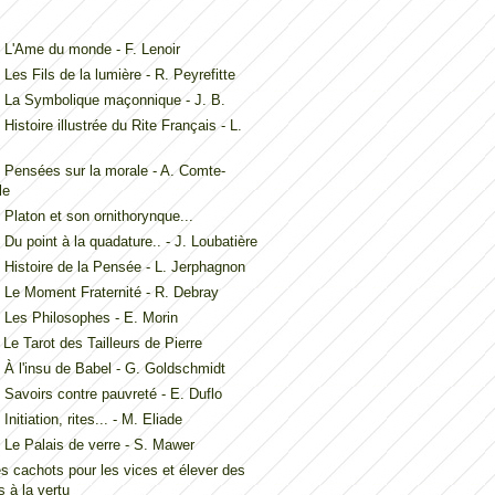
L'Ame du monde - F. Lenoir
Les Fils de la lumière - R. Peyrefitte
 La Symbolique maçonnique - J. B.
Histoire illustrée du Rite Français - L.
Pensées sur la morale - A. Comte-
le
Platon et son ornithorynque...
Du point à la quadature.. - J. Loubatière
Histoire de la Pensée - L. Jerphagnon
Le Moment Fraternité - R. Debray
Les Philosophes - E. Morin
Le Tarot des Tailleurs de Pierre
À l'insu de Babel - G. Goldschmidt
Savoirs contre pauvreté - E. Duflo
nitiation, rites... - M. Eliade
Le Palais de verre - S. Mawer
es cachots pour les vices et élever des
 à la vertu