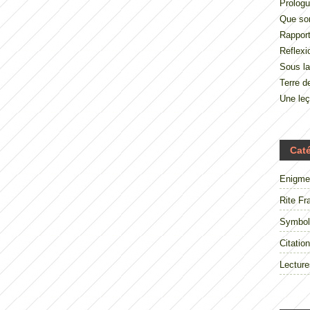
Prologu
Que so
Rappor
Reflexi
Sous la
Terre 
Une le
Cat
Enigme
Rite Fr
Symbol
Citation
Lecture