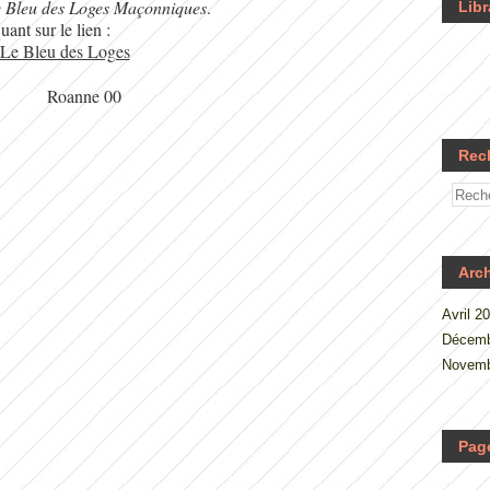
 Bleu des Loges Maçonniques
.
Libr
ant sur le lien :
Le Bleu des Loges
Rec
Arc
Avril 2
Décemb
Novemb
Pag
.