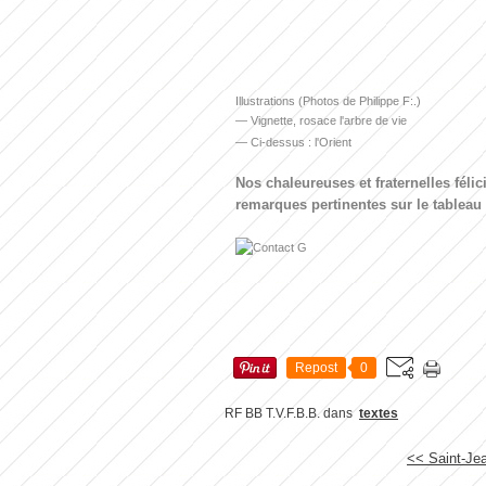
Illustrations (Photos de Philippe F:.)
— Vignette, rosace l'arbre de vie
— Ci-dessus : l'Orient
Nos chaleureuses et fraternelles félici
remarques pertinentes sur le tableau d
Repost
0
RF BB T.V.F.B.B.
dans
textes
<< Saint-Je