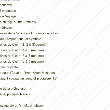
âbhârata
é mosaïque
mier Voyage
é en loge au rite Français
hédrales
uves de la Science à l’Epreuve de la Foi
t du Compas, outil et symbole
ines du Ciel n° 1, 2 & 3(résumé)
ines du Ciel n° 4 & 5 (résumé)
ines du Ciel n° 6 & 7 (résumé)
ines du Ciel n° 8 & 9 (résumé)
e flamboyante
e sous l'Acacia - Yves Hivert-Messeca
vagant voyage du jeune et prodigieux TS
 de la préhistoire
eue, pourquoi bleue ?
inaugurale du V:. M:. en chaire