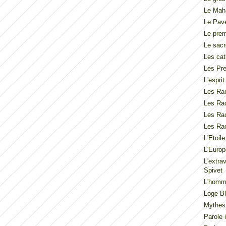
Le Mah
Le Pav
Le pre
Le sacr
Les cat
Les Pre
L'espri
Les Rac
Les Rac
Les Rac
Les Rac
L'Etoil
L'Europ
L'extra
Spivet
L'homme
Loge Bl
Mythes
Parole 