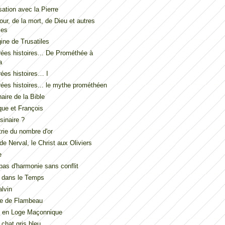
ation avec la Pierre
our, de la mort, de Dieu et autres
les
gine de Trusatiles
ées histoires... De Prométhée à
a
ées histoires… I
ées histoires... le mythe prométhéen
naire de la Bible
ue et François
inaire ?
ie du nombre d'or
de Nerval, le Christ aux Oliviers
e
t pas d'harmonie sans conflit
 dans le Temps
lvin
de de Flambeau
u en Loge Maçonnique
 chat gris bleu