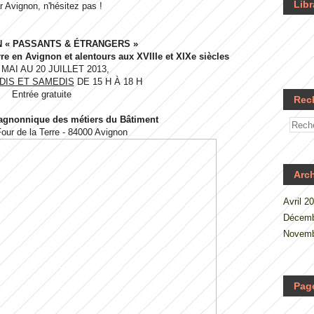
Libr
r Avignon, n'hésitez pas !
N « PASSANTS & ÉTRANGERS »
e en Avignon et alentours aux XVIIIe et XIXe siècles
 MAI AU 20 JUILLET 2013,
DIS ET SAMEDIS
DE 15 H À 18 H
Entrée gratuite
Rec
agnonnique des métiers du Bâtiment
Four de la Terre - 84000 Avignon
Arc
Avril 2
Décemb
Novemb
Pag
.