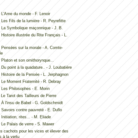
L'Ame du monde - F. Lenoir
Les Fils de la lumière - R. Peyrefitte
 La Symbolique maçonnique - J. B.
Histoire illustrée du Rite Français - L.
Pensées sur la morale - A. Comte-
le
Platon et son ornithorynque...
Du point à la quadature.. - J. Loubatière
Histoire de la Pensée - L. Jerphagnon
Le Moment Fraternité - R. Debray
Les Philosophes - E. Morin
Le Tarot des Tailleurs de Pierre
À l'insu de Babel - G. Goldschmidt
Savoirs contre pauvreté - E. Duflo
nitiation, rites... - M. Eliade
Le Palais de verre - S. Mawer
es cachots pour les vices et élever des
 à la vertu