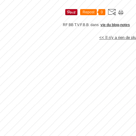
Repost
0
RF BB T.V.F.B.B.
dans
vie du blog-notes
<< Il n'y a rien de pl