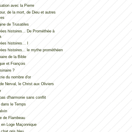
ation avec la Pierre
our, de la mort, de Dieu et autres
les
gine de Trusatiles
ées histoires... De Prométhée à
a
ées histoires… I
ées histoires... le mythe prométhéen
naire de la Bible
ue et François
inaire ?
ie du nombre d'or
de Nerval, le Christ aux Oliviers
e
t pas d'harmonie sans conflit
 dans le Temps
lvin
de de Flambeau
u en Loge Maçonnique
 chat gris bleu