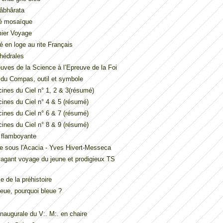
âbhârata
é mosaïque
mier Voyage
é en loge au rite Français
hédrales
uves de la Science à l’Epreuve de la Foi
t du Compas, outil et symbole
ines du Ciel n° 1, 2 & 3(résumé)
ines du Ciel n° 4 & 5 (résumé)
ines du Ciel n° 6 & 7 (résumé)
ines du Ciel n° 8 & 9 (résumé)
e flamboyante
e sous l'Acacia - Yves Hivert-Messeca
vagant voyage du jeune et prodigieux TS
 de la préhistoire
eue, pourquoi bleue ?
inaugurale du V:. M:. en chaire