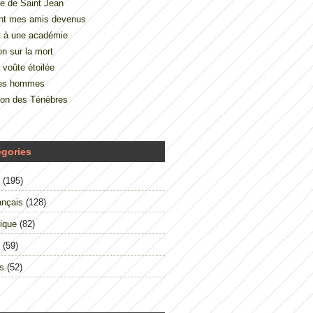
e de Saint Jean
nt mes amis devenus
t à une académie
on sur la mort
 voûte étoilée
des hommes
çon des Ténèbres
égories
(195)
ançais
(128)
ique
(82)
(59)
s
(52)