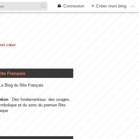
Connexion
+
Créer mon blog
 mon cœur
ite Français
 Le Blog du Rite Français
ption
: Des fondamentaux, des usages,
ymbolique et du sens du premier Rite
ique
t