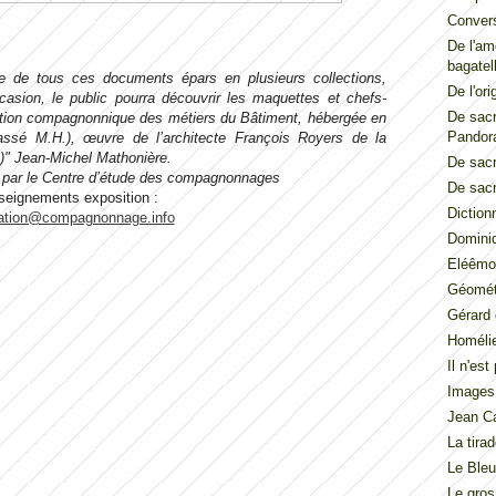
Convers
De l'am
bagatel
ie de tous ces documents épars en plusieurs collections,
De l'ori
asion, le public pourra découvrir les maquettes et chefs-
De sacr
ion compagnonnique des métiers du Bâtiment, hébergée en
Pandor
assé M.H.), œuvre de l’architecte François Royers de la
)"
Jean-Michel Mathonière.
De sacr
 par le Centre d’étude des compagnonnages
De sacr
eignements exposition :
Diction
ation@compagnonnage.info
Dominiq
Eléêmos
Géométr
Gérard 
Homéli
Il n'es
Images
Jean Ca
La tira
Le Ble
Le gros