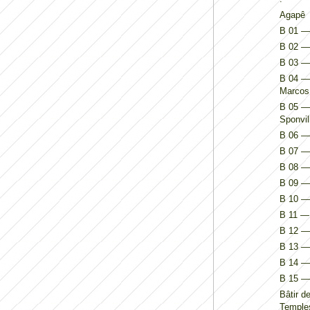
Agapê
B 01 — 
B 02 — 
B 03 —
B 04 — 
Marcos
B 05 — 
Sponvil
B 06 — 
B 07 — 
B 08 — 
B 09 — 
B 10 — 
B 11 — 
B 12 — 
B 13 — 
B 14 — I
B 15 — 
Bâtir d
Temples