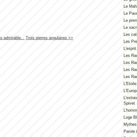
Le Mah
Le Pav
Le pre
Le sacr
Les cat
us admirable...
Trois pierres angulaires >>
Les Pre
L'espri
Les Rac
Les Rac
Les Rac
Les Rac
L'Etoil
L'Europ
L'extra
Spivet
L'homme
Loge Bl
Mythes
Parole 