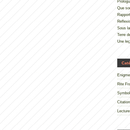
Prologu
Que so
Rappor
Reflexi
Sous la
Terre 
Une le
Cat
Enigme
Rite Fr
Symbol
Citation
Lecture