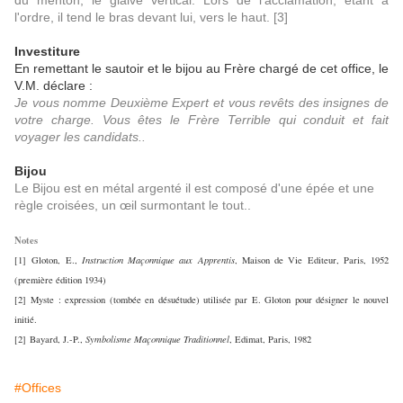
du menton, le glaive vertical. Lors de l'acclamation, étant à
l'ordre, il tend le bras devant lui, vers le haut. [3]
Investiture
En remettant le sautoir et le bijou au Frère chargé de cet office, le
V.M. déclare :
Je vous nomme Deuxième Expert et vous revêts des insignes de
votre charge. Vous êtes le Frère Terrible qui conduit et fait
voyager les candidats..
Bijou
Le Bijou est en métal argenté il est composé d'une épée et une
règle croisées, un œil surmontant le tout..
Notes
[1]
Gloton, E.,
Instruction Maçonnique aux Apprentis
, Maison de Vie Editeur, Paris, 19
52
(première édition 1934)
[2]
Myste : expression (tombée en désuétude) utilisée par E. Gloton pour désigner le nouvel
initié.
[2]
Bayard, J.-P.,
Symbolisme Maçonnique Traditionnel
, Edimat, Paris, 1982
#Offices