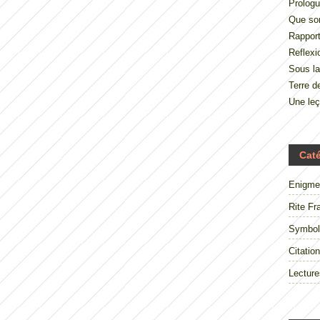
Prologu
Que so
Rappor
Reflexi
Sous la
Terre 
Une le
Cat
Enigme
Rite Fr
Symbol
Citation
Lecture