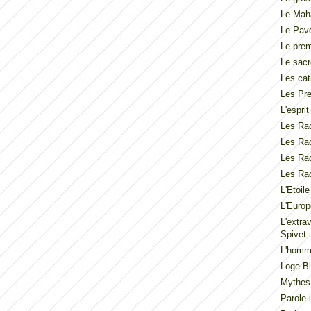
Le Mah
Le Pav
Le pre
Le sacr
Les cat
Les Pre
L'espri
Les Rac
Les Rac
Les Rac
Les Rac
L'Etoil
L'Europ
L'extra
Spivet
L'homme
Loge Bl
Mythes
Parole 