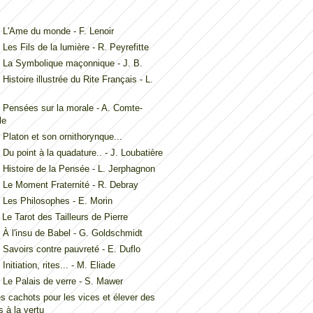
L'Ame du monde - F. Lenoir
Les Fils de la lumière - R. Peyrefitte
 La Symbolique maçonnique - J. B.
Histoire illustrée du Rite Français - L.
Pensées sur la morale - A. Comte-
le
Platon et son ornithorynque...
Du point à la quadature.. - J. Loubatière
Histoire de la Pensée - L. Jerphagnon
Le Moment Fraternité - R. Debray
Les Philosophes - E. Morin
Le Tarot des Tailleurs de Pierre
À l'insu de Babel - G. Goldschmidt
Savoirs contre pauvreté - E. Duflo
nitiation, rites... - M. Eliade
Le Palais de verre - S. Mawer
es cachots pour les vices et élever des
 à la vertu