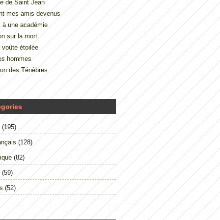
e de Saint Jean
nt mes amis devenus
t à une académie
on sur la mort
 voûte étoilée
des hommes
çon des Ténèbres
égories
(195)
ançais
(128)
ique
(82)
(59)
s
(52)