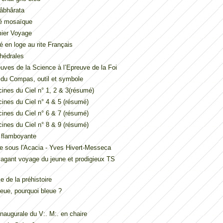
âbhârata
é mosaïque
mier Voyage
é en loge au rite Français
hédrales
uves de la Science à l’Epreuve de la Foi
t du Compas, outil et symbole
ines du Ciel n° 1, 2 & 3(résumé)
ines du Ciel n° 4 & 5 (résumé)
ines du Ciel n° 6 & 7 (résumé)
ines du Ciel n° 8 & 9 (résumé)
e flamboyante
e sous l'Acacia - Yves Hivert-Messeca
vagant voyage du jeune et prodigieux TS
 de la préhistoire
eue, pourquoi bleue ?
inaugurale du V:. M:. en chaire