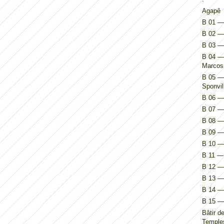
Agapê
B 01 — 
B 02 — 
B 03 —
B 04 — 
Marcos
B 05 — 
Sponvil
B 06 — 
B 07 — 
B 08 — 
B 09 — 
B 10 — 
B 11 — 
B 12 — 
B 13 — 
B 14 — I
B 15 — 
Bâtir d
Temples