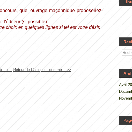
Libr
concours, quel ouvrage maçonnique proposeriez-
r, l'éditeur (si possible).
re choix en quelques lignes si tel est votre désir.
Rec
e foi...
Retour de Calliope... comme... >>
Arc
Avril 2
Décemb
Novemb
Pag
.