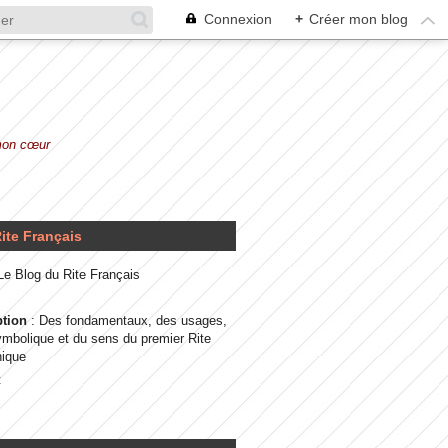
Connexion
+
Créer mon blog
 mon cœur
ite Français
 Le Blog du Rite Français
ption
: Des fondamentaux, des usages,
ymbolique et du sens du premier Rite
ique
t