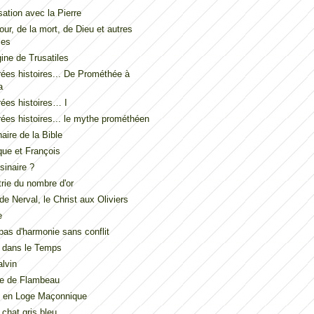
ation avec la Pierre
our, de la mort, de Dieu et autres
les
gine de Trusatiles
ées histoires... De Prométhée à
a
ées histoires… I
ées histoires... le mythe prométhéen
naire de la Bible
ue et François
inaire ?
ie du nombre d'or
de Nerval, le Christ aux Oliviers
e
t pas d'harmonie sans conflit
 dans le Temps
lvin
de de Flambeau
u en Loge Maçonnique
 chat gris bleu