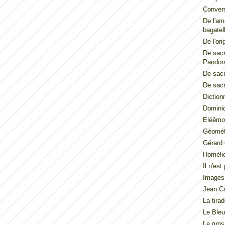
Convers
De l'am
bagatel
De l'ori
De sacr
Pandor
De sacr
De sacr
Diction
Dominiq
Eléêmos
Géométr
Gérard 
Homéli
Il n'es
Images
Jean Ca
La tira
Le Ble
Le gros