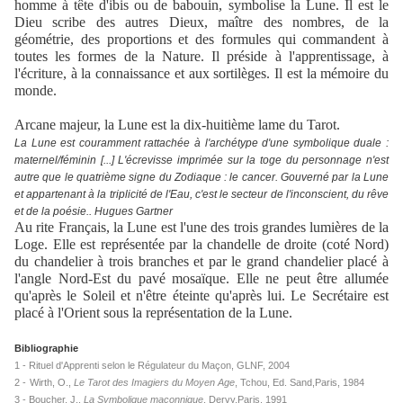
homme à tête d'ibis ou de babouin, symbolise la Lune. Il est le
Dieu scribe des autres Dieux, maître des nombres, de la
géométrie, des proportions et des formules qui commandent à
toutes les formes de la Nature. Il préside à l'apprentissage, à
l'écriture, à la connaissance et aux sortilèges. Il est la mémoire du
monde.
Arcane majeur, la Lune est la dix-huitième lame du Tarot.
La Lune est couramment rattachée à l'archétype d'une symbolique duale :
maternel/féminin [...] L'écrevisse imprimée sur la toge du personnage n'est
autre que le quatrième signe du Zodiaque : le cancer. Gouverné par la Lune
et appartenant à la triplicité de l'Eau, c'est le secteur de l'inconscient, du rêve
et de la poésie.. Hugues Gartner
Au rite Français, la Lune est l'une des trois grandes lumières de la
Loge. Elle est représentée par la chandelle de droite (coté Nord)
du chandelier à trois branches et par le grand chandelier placé à
l'angle Nord-Est du pavé mosaïque. Elle ne peut être allumée
qu'après le Soleil et n'être éteinte qu'après lui. Le Secrétaire est
placé à l'Orient sous la représentation de la Lune.
Bibliographie
1 - Rituel d'Apprenti selon le Régulateur du Maçon, GLNF, 2004
2 -
Wirth, O.,
Le Tarot des Imagiers du Moyen Age
, Tchou, Ed. Sand,Paris, 1984
3 - Boucher, J.,
La Symbolique maçonnique
, Dervy,Paris, 1991