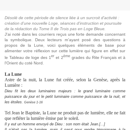
Désolé de cette période de silence liée à un surcroit d'activité :
création d'une nouvelle Loge, séances d'instruction et poursuite
de la rédaction du Tome II de Trois pas en Loge Bleue.
J'ai noté dans les courriers reçus une forte demande concernant
la symbolique. Deux lecteurs m'ayant posé des questions à
propos de la Lune, voici quelques éléments de base pour
alimenter votre réflexion sur cette lumière qui figure en effet sur
er
ème
le Tableau de loge des 1
et 2
grades du Rite Français et à
l'Orient du coté Nord.
La Lune
Astre de la nuit, la Lune fut créée, selon la Genèse, après la
Lumière :
Dieu fit les deux luminaires majeurs : le grand luminaire comme
puissance du jour et le petit luminaire comme puissance de la nuit, et
les étoiles.
Genèse 1-16
Tel Jean le Baptiste, la Lune ne produit pas de lumière, elle ne fait
que refléter la lumière émise par le soleil.
Il y eut un homme envoyé de Dieu : son nom était Jean.[...]
Il n’était pas la lumière, mais il parut pour rendre témoignage à la