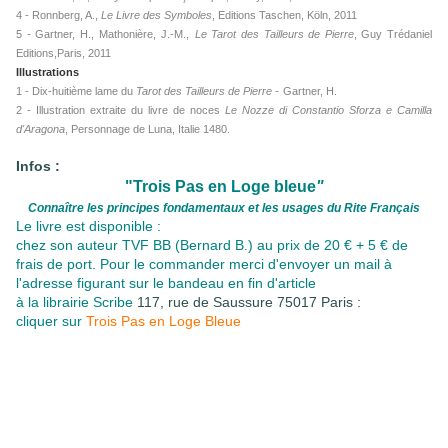
4 - Ronnberg, A.,
Le Livre des Symboles
, Editions Taschen, Köln, 2011
5 - Gartner, H.,
Mathonière, J.-M.,
Le Tarot des Tailleurs de Pierre
, Guy Trédaniel
Editions,Paris, 2011
Illustrations
1 - Dix-huitième lame du
Tarot des Tailleurs de Pierre -
Gartner, H.
2 - Illustration extraite du livre de noces
Le Nozze di Constantio Sforza e Camilla
d'Aragona
, Personnage de Luna, Italie 1480.
Infos :
"Trois Pas en Loge bleue
"
Connaître les principes fondamentaux
et les usages du Rite Français
Le livre est disponible :
chez son auteur TVF BB (Bernard B.) au prix de 20 € + 5 € de
frais de port. Pour le commander merci d'envoyer un mail à
l'adresse figurant sur le bandeau en fin d'article
à la librairie Scribe
117, rue de Saussure 75017 Paris :
cliquer sur
Trois Pas en Loge Bleue