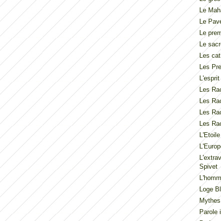
Le Mah
Le Pav
Le pre
Le sacr
Les cat
Les Pre
L'espri
Les Rac
Les Rac
Les Rac
Les Rac
L'Etoil
L'Europ
L'extra
Spivet
L'homme
Loge Bl
Mythes
Parole 