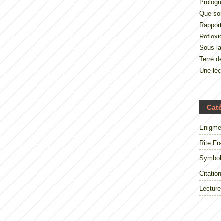
Prologu
Que so
Rappor
Reflexi
Sous la
Terre 
Une le
Cat
Enigme
Rite Fr
Symbol
Citation
Lecture