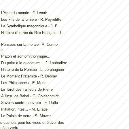
L'Ame du monde - F. Lenoir
Les Fils de la lumière - R. Peyrefitte
 La Symbolique maçonnique - J. B.
Histoire illustrée du Rite Français - L.
Pensées sur la morale - A. Comte-
le
Platon et son ornithorynque...
Du point à la quadature.. - J. Loubatière
Histoire de la Pensée - L. Jerphagnon
Le Moment Fraternité - R. Debray
Les Philosophes - E. Morin
Le Tarot des Tailleurs de Pierre
À l'insu de Babel - G. Goldschmidt
Savoirs contre pauvreté - E. Duflo
nitiation, rites... - M. Eliade
Le Palais de verre - S. Mawer
es cachots pour les vices et élever des
 à la vertu