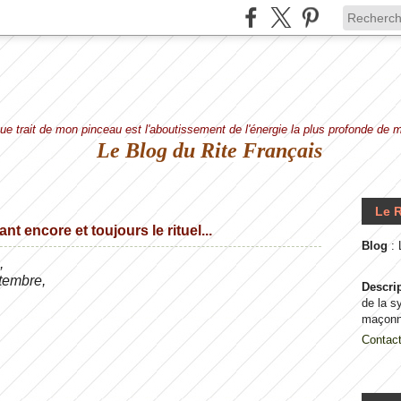
e trait de mon pinceau est l'aboutissement de l'énergie la plus profonde de
Le Blog du Rite Français
Le R
t encore et toujours le rituel...
Blog
:
,
ptembre,
Descri
de la s
maçonn
Contac