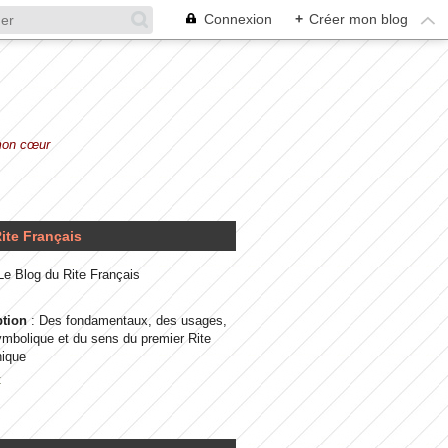
Connexion
+
Créer mon blog
 mon cœur
ite Français
 Le Blog du Rite Français
ption
: Des fondamentaux, des usages,
ymbolique et du sens du premier Rite
ique
t