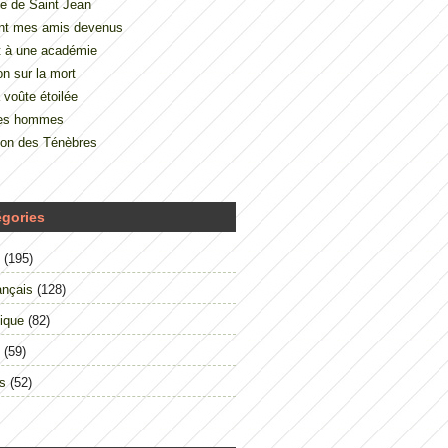
e de Saint Jean
nt mes amis devenus
t à une académie
on sur la mort
 voûte étoilée
des hommes
çon des Ténèbres
égories
(195)
ançais
(128)
ique
(82)
(59)
s
(52)