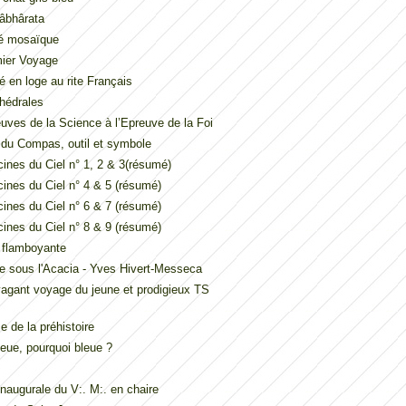
âbhârata
é mosaïque
mier Voyage
é en loge au rite Français
hédrales
uves de la Science à l’Epreuve de la Foi
t du Compas, outil et symbole
ines du Ciel n° 1, 2 & 3(résumé)
ines du Ciel n° 4 & 5 (résumé)
ines du Ciel n° 6 & 7 (résumé)
ines du Ciel n° 8 & 9 (résumé)
e flamboyante
e sous l'Acacia - Yves Hivert-Messeca
vagant voyage du jeune et prodigieux TS
 de la préhistoire
eue, pourquoi bleue ?
inaugurale du V:. M:. en chaire