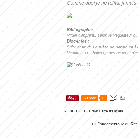
Comme quoi je ne relirai jamais a
Bibliographie
Rituel d'apprenti, selon le Régulateur 
Blog-Infos :
Suite et fin de
La prise de parole en 
Résultats du challenge des briseurs d'é
Repost
0
RF BB T.V.F.B.B.
dans
rite français
<< Fondamentaux du Rite :