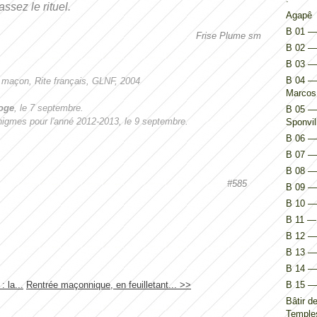
ssez le rituel.
Agapê
B 01 — 
B 02 — 
B 03 —
B 04 — 
du maçon, Rite français, GLNF, 2004
Marcos
Loge
, le 7 septembre.
B 05 — 
nigmes pour l'anné 2012-2013, le 9 septembre.
Sponvil
B 06 — 
B 07 — 
B 08 — 
#585
B 09 — 
B 10 — 
B 11 — 
B 12 — 
B 13 — 
B 14 — I
 la...
Rentrée maçonnique, en feuilletant... >>
B 15 — 
Bâtir d
Temples