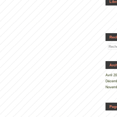
Libr
Rec
Arc
Avril 2
Décemb
Novemb
Pag
.