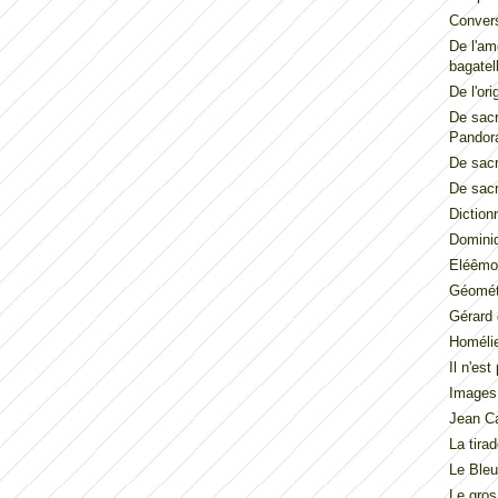
Convers
De l'am
bagatel
De l'ori
De sacr
Pandor
De sacr
De sacr
Diction
Dominiq
Eléêmos
Géométr
Gérard 
Homéli
Il n'es
Images
Jean Ca
La tira
Le Ble
Le gros