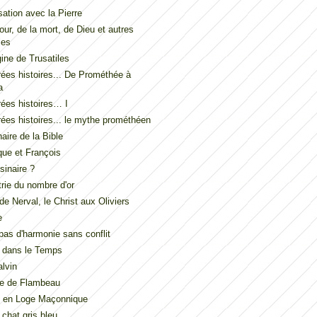
ation avec la Pierre
our, de la mort, de Dieu et autres
les
gine de Trusatiles
ées histoires... De Prométhée à
a
ées histoires… I
ées histoires... le mythe prométhéen
naire de la Bible
ue et François
inaire ?
ie du nombre d'or
de Nerval, le Christ aux Oliviers
e
t pas d'harmonie sans conflit
 dans le Temps
lvin
de de Flambeau
u en Loge Maçonnique
 chat gris bleu