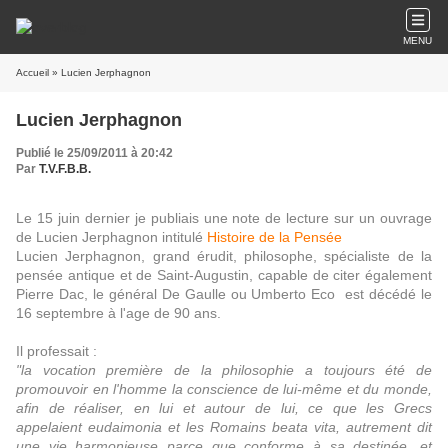
MENU
Accueil
» Lucien Jerphagnon
Lucien Jerphagnon
Publié le 25/09/2011 à 20:42
Par
T.V.F.B.B.
Le 15 juin dernier je publiais une note de lecture sur un ouvrage
de Lucien Jerphagnon intitulé
Histoire de la Pensée
Lucien Jerphagnon, grand érudit, philosophe, spécialiste de la
pensée antique et de Saint-Augustin, capable de citer également
Pierre Dac, le général De Gaulle ou Umberto Eco est décédé le
16 septembre à l'age de 90 ans.
Il professait :
"la vocation première de la philosophie a toujours été de
promouvoir en l'homme la conscience de lui-même et du monde,
afin de réaliser, en lui et autour de lui, ce que les Grecs
appelaient eudaimonia et les Romains beata vita, autrement dit
une vie harmonieuse parce que conforme à sa destinée, et