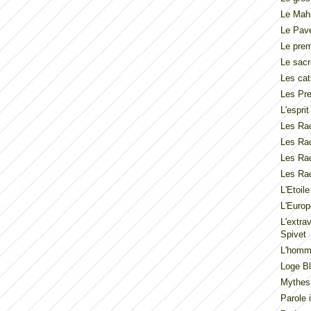
Le Mah
Le Pav
Le pre
Le sacr
Les cat
Les Pre
L'espri
Les Rac
Les Rac
Les Rac
Les Rac
L'Etoil
L'Europ
L'extra
Spivet
L'homme
Loge Bl
Mythes
Parole 