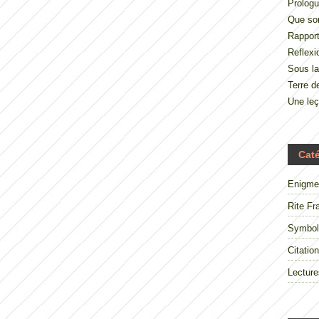
Prologu
Que so
Rappor
Reflexi
Sous la
Terre 
Une le
Cat
Enigme
Rite Fr
Symbol
Citation
Lecture