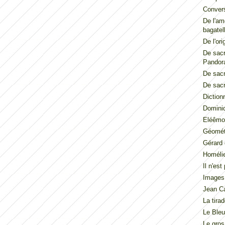
Convers
De l'am
bagatel
De l'ori
De sacr
Pandor
De sacr
De sacr
Diction
Dominiq
Eléêmos
Géométr
Gérard 
Homéli
Il n'es
Images
Jean Ca
La tira
Le Ble
Le gros