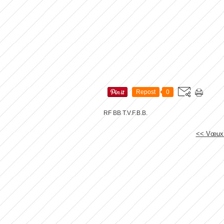
Repost
0
RF BB T.V.F.B.B.
<< Vœux