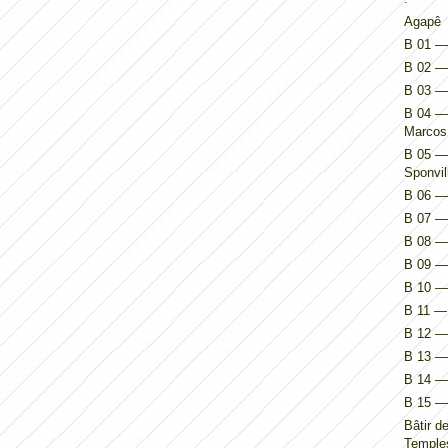
Agapê
B 01 — 
B 02 — 
B 03 —
B 04 — 
Marcos
B 05 — 
Sponvil
B 06 — 
B 07 — 
B 08 — 
B 09 — 
B 10 — 
B 11 — 
B 12 — 
B 13 — 
B 14 — I
B 15 — 
Bâtir d
Temples