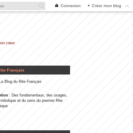
Connexion
+
Créer mon blog
 mon cœur
ite Français
 Le Blog du Rite Français
ption
: Des fondamentaux, des usages,
ymbolique et du sens du premier Rite
ique
t