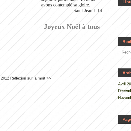
Libr
avons contemplé sa gloire.
Saint-Jean 1-14
Joyeux Noël à tous
Rec
Arc
 2012
Réflexion sur la mort >>
Avril 2
Décemb
Novemb
Pag
.