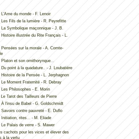
L'Ame du monde - F. Lenoir
Les Fils de la lumière - R. Peyrefitte
 La Symbolique maçonnique - J. B.
Histoire illustrée du Rite Français - L.
Pensées sur la morale - A. Comte-
le
Platon et son ornithorynque...
Du point à la quadature.. - J. Loubatière
Histoire de la Pensée - L. Jerphagnon
Le Moment Fraternité - R. Debray
Les Philosophes - E. Morin
Le Tarot des Tailleurs de Pierre
À l'insu de Babel - G. Goldschmidt
Savoirs contre pauvreté - E. Duflo
nitiation, rites... - M. Eliade
Le Palais de verre - S. Mawer
es cachots pour les vices et élever des
 à la vertu