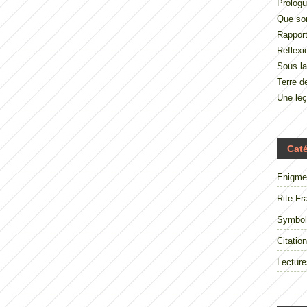
Prologu
Que so
Rappor
Reflexi
Sous la
Terre 
Une le
Cat
Enigme
Rite Fr
Symbol
Citation
Lecture