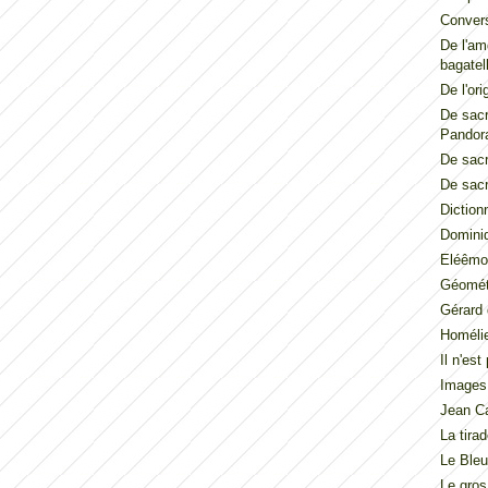
Convers
De l'am
bagatel
De l'ori
De sacr
Pandor
De sacr
De sacr
Diction
Dominiq
Eléêmos
Géométr
Gérard 
Homéli
Il n'es
Images
Jean Ca
La tira
Le Ble
Le gros