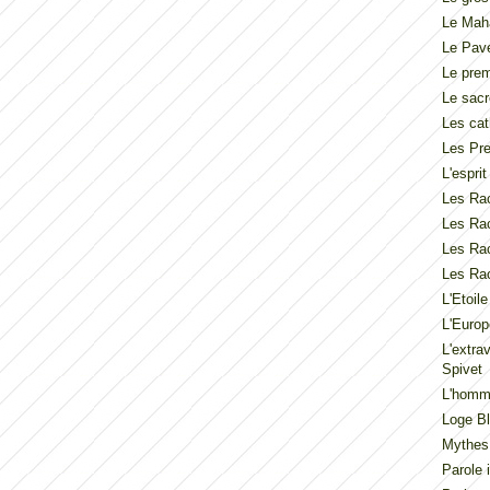
Le Mah
Le Pav
Le pre
Le sacr
Les cat
Les Pre
L'espri
Les Rac
Les Rac
Les Rac
Les Rac
L'Etoil
L'Europ
L'extra
Spivet
L'homme
Loge Bl
Mythes
Parole 