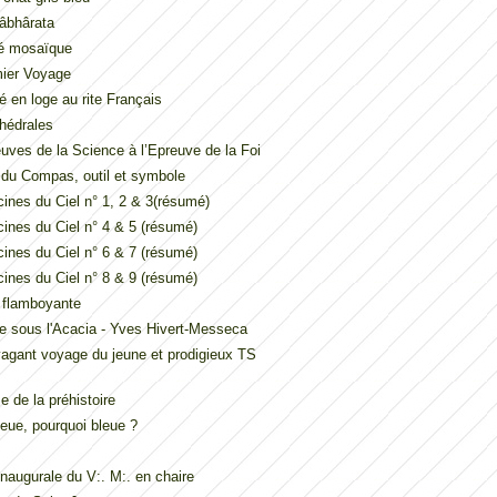
âbhârata
é mosaïque
mier Voyage
é en loge au rite Français
hédrales
uves de la Science à l’Epreuve de la Foi
t du Compas, outil et symbole
ines du Ciel n° 1, 2 & 3(résumé)
ines du Ciel n° 4 & 5 (résumé)
ines du Ciel n° 6 & 7 (résumé)
ines du Ciel n° 8 & 9 (résumé)
e flamboyante
e sous l'Acacia - Yves Hivert-Messeca
vagant voyage du jeune et prodigieux TS
 de la préhistoire
eue, pourquoi bleue ?
inaugurale du V:. M:. en chaire