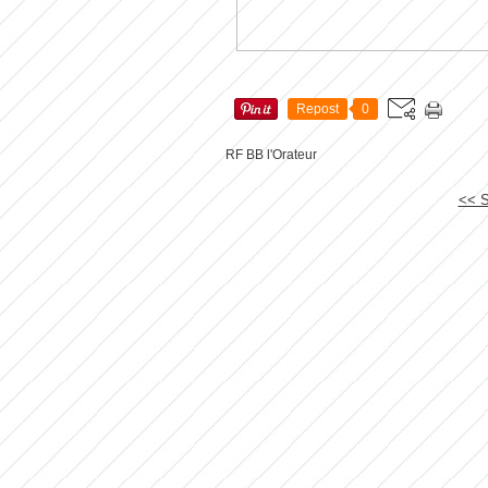
Repost
0
RF BB l'Orateur
<< S