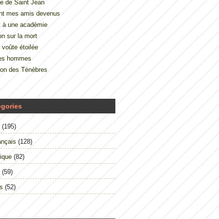
e de Saint Jean
nt mes amis devenus
t à une académie
on sur la mort
 voûte étoilée
des hommes
çon des Ténèbres
égories
(195)
ançais
(128)
ique
(82)
(59)
s
(52)