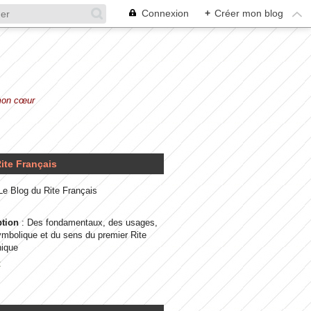
Connexion
+
Créer mon blog
 mon cœur
ite Français
 Le Blog du Rite Français
ption
: Des fondamentaux, des usages,
ymbolique et du sens du premier Rite
ique
t