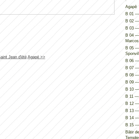
Agapê
B 01 — 
B 02 — 
B 03 —
B 04 — 
Marcos
B 05 — 
Sponvil
aint Jean d'été
Agapé >>
B 06 — 
B 07 — 
B 08 — 
B 09 — 
B 10 — 
B 11 — 
B 12 — 
B 13 — 
B 14 — I
B 15 — 
Bâtir d
Temples