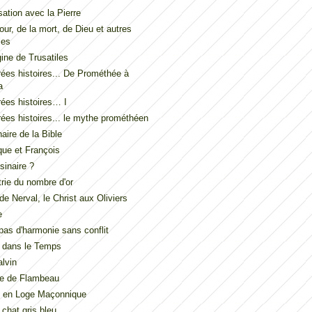
ation avec la Pierre
our, de la mort, de Dieu et autres
les
gine de Trusatiles
ées histoires... De Prométhée à
a
ées histoires… I
ées histoires... le mythe prométhéen
naire de la Bible
ue et François
inaire ?
ie du nombre d'or
de Nerval, le Christ aux Oliviers
e
t pas d'harmonie sans conflit
 dans le Temps
lvin
de de Flambeau
u en Loge Maçonnique
 chat gris bleu