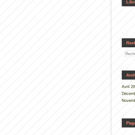
Libr
Rec
Arc
Avril 2
Décemb
Novemb
Pag
.