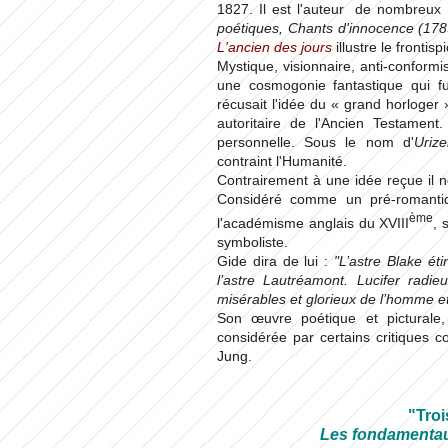
1827. Il est l'auteur de nombreux 
poétiques, Chants d'innocence (1789
L'ancien des jours
illustre le fronti
Mystique, visionnaire, anti-conform
une cosmogonie fantastique qui fut 
récusait l'idée du « grand horloger 
autoritaire de l'Ancien Testament.
personnelle. Sous le nom d'
Urize
contraint l'Humanité.
Contrairement à une idée reçue il
Considéré comme un pré-romantiq
ème
l'académisme anglais du XVIII
, 
symboliste.
Gide dira de lui :
"L’astre Blake éti
l’astre Lautréamont. Lucifer radie
misérables et glorieux de l’homme e
Son œuvre poétique et picturale,
considérée par certains critiques 
Jung.
"Troi
Les fondamentaux