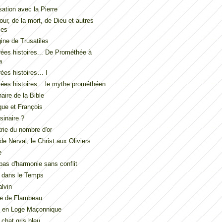
ation avec la Pierre
our, de la mort, de Dieu et autres
les
gine de Trusatiles
ées histoires... De Prométhée à
a
ées histoires… I
ées histoires... le mythe prométhéen
naire de la Bible
ue et François
inaire ?
ie du nombre d'or
de Nerval, le Christ aux Oliviers
e
t pas d'harmonie sans conflit
 dans le Temps
lvin
de de Flambeau
u en Loge Maçonnique
 chat gris bleu