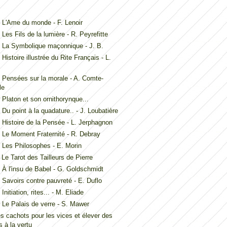
L'Ame du monde - F. Lenoir
Les Fils de la lumière - R. Peyrefitte
 La Symbolique maçonnique - J. B.
Histoire illustrée du Rite Français - L.
Pensées sur la morale - A. Comte-
le
Platon et son ornithorynque...
Du point à la quadature.. - J. Loubatière
Histoire de la Pensée - L. Jerphagnon
Le Moment Fraternité - R. Debray
Les Philosophes - E. Morin
Le Tarot des Tailleurs de Pierre
À l'insu de Babel - G. Goldschmidt
Savoirs contre pauvreté - E. Duflo
nitiation, rites... - M. Eliade
Le Palais de verre - S. Mawer
es cachots pour les vices et élever des
 à la vertu