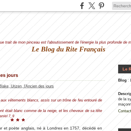
e trait de mon pinceau est l'aboutissement de l'énergie la plus profonde de
Le Blog du Rite Français
Le R
des jours
Blog
:
Descri
de la s
 aux vêtements blancs, assis sur un trône de feu entouré de
maçonn
ent était blanc comme de la neige, et les cheveux de sa tête
Contac
aniel 7, 9
* * *
eur et poète anglais, né à Londres en 1757, décédé en