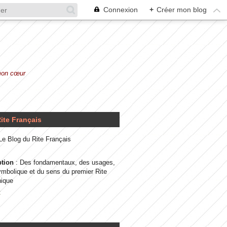
Connexion
+
Créer mon blog
 mon cœur
ite Français
 Le Blog du Rite Français
ption
: Des fondamentaux, des usages,
ymbolique et du sens du premier Rite
ique
t