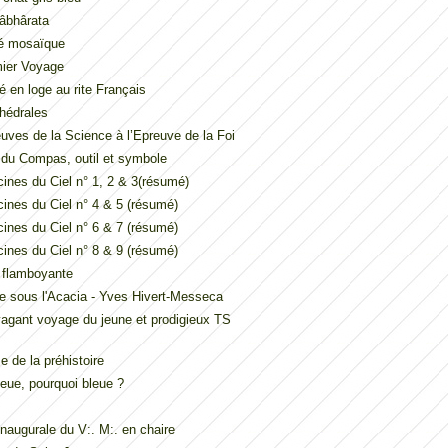
âbhârata
é mosaïque
mier Voyage
é en loge au rite Français
hédrales
uves de la Science à l’Epreuve de la Foi
t du Compas, outil et symbole
ines du Ciel n° 1, 2 & 3(résumé)
ines du Ciel n° 4 & 5 (résumé)
ines du Ciel n° 6 & 7 (résumé)
ines du Ciel n° 8 & 9 (résumé)
e flamboyante
e sous l'Acacia - Yves Hivert-Messeca
vagant voyage du jeune et prodigieux TS
 de la préhistoire
eue, pourquoi bleue ?
inaugurale du V:. M:. en chaire