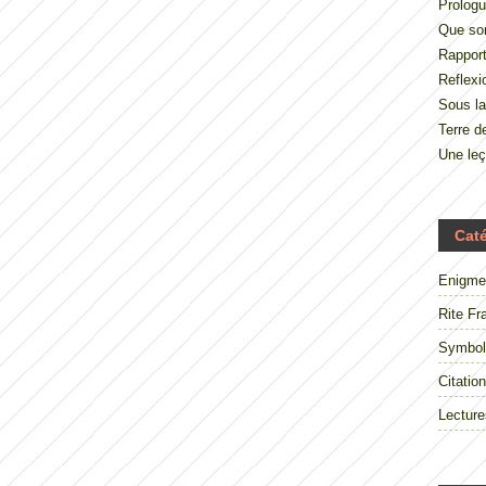
Prologu
Que so
Rappor
Reflexi
Sous la
Terre 
Une le
Cat
Enigme
Rite Fr
Symbol
Citation
Lecture