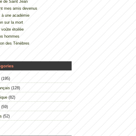
e de Saint Jean
nt mes amis devenus
t à une académie
on sur la mort
 voûte étoilée
des hommes
çon des Ténèbres
égories
(195)
ançais
(128)
ique
(82)
(59)
s
(52)