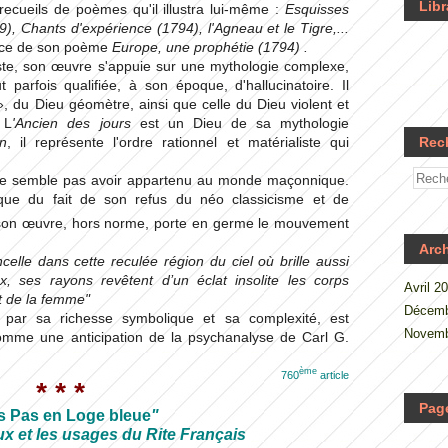
Libr
recueils de poèmes qu'il illustra lui-même :
Esquisses
), Chants d'expérience (1794), l'Agneau et le Tigre,...
spice de son poème
Europe, une prophétie (1794)
.
iste, son œuvre s'appuie sur une mythologie complexe,
parfois qualifiée, à son époque, d'hallucinatoire. Il
», du Dieu géomètre, ainsi que celle du Dieu violent et
 L
'Ancien des jours
est un Dieu de sa mythologie
n
, il représente l'ordre rationnel et matérialiste qui
Rec
 ne semble pas avoir appartenu au monde maçonnique.
ue du fait de son refus du néo classicisme et de
son œuvre, hors norme, porte en germe le mouvement
Arc
ncelle dans cette reculée région du ciel où brille aussi
ux, ses rayons revêtent d’un éclat insolite les corps
Avril 2
t de la femme"
Décemb
 par sa richesse symbolique et sa complexité, est
Novemb
comme une anticipation
de la psychanalyse de Carl G.
ème
760
article
* * *
Pag
s Pas en Loge bleue
"
 et les usages du Rite Français
.