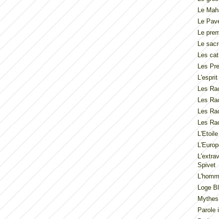
Le Mah
Le Pav
Le pre
Le sacr
Les cat
Les Pre
L'espri
Les Rac
Les Rac
Les Rac
Les Rac
L'Etoil
L'Europ
L'extra
Spivet
L'homme
Loge Bl
Mythes
Parole 