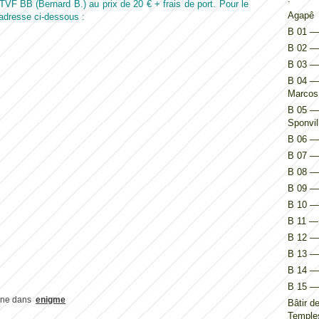
 TVF BB (Bernard B.) au prix de 20 € + frais de port. Pour le
Agapê
adresse ci-dessous :
B 01 — 
B 02 — 
B 03 —
B 04 — 
Marcos
B 05 — 
Sponvil
B 06 — 
B 07 — 
B 08 — 
B 09 — 
B 10 — 
B 11 — 
B 12 — 
B 13 — 
B 14 — I
B 15 — 
ine
dans
enigme
Bâtir d
Temples