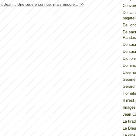
t Jean...
Une œuvre connue, mais encore... >>
Convers
De l'am
bagatel
De l'ori
De sacr
Pandor
De sacr
De sacr
Diction
Dominiq
Eléêmos
Géométr
Gérard 
Homéli
Il n'es
Images
Jean Ca
La tira
Le Ble
Le gros