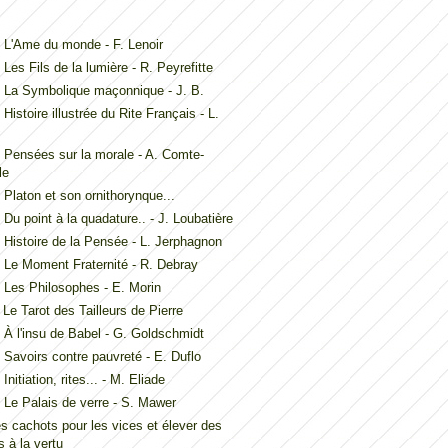
L'Ame du monde - F. Lenoir
Les Fils de la lumière - R. Peyrefitte
 La Symbolique maçonnique - J. B.
Histoire illustrée du Rite Français - L.
Pensées sur la morale - A. Comte-
le
Platon et son ornithorynque...
Du point à la quadature.. - J. Loubatière
Histoire de la Pensée - L. Jerphagnon
Le Moment Fraternité - R. Debray
Les Philosophes - E. Morin
Le Tarot des Tailleurs de Pierre
À l'insu de Babel - G. Goldschmidt
Savoirs contre pauvreté - E. Duflo
nitiation, rites... - M. Eliade
Le Palais de verre - S. Mawer
es cachots pour les vices et élever des
 à la vertu