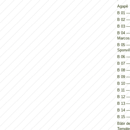
Agapê
B 01 — 
B 02 — 
B 03 —
B 04 — 
Marcos
B 05 — 
Sponvil
B 06 — 
B 07 — 
B 08 — 
B 09 — 
B 10 — 
B 11 — 
B 12 — 
B 13 — 
B 14 — I
B 15 — 
Bâtir d
Temples