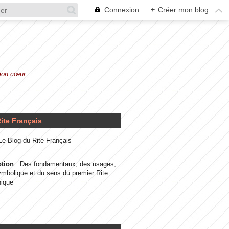
Connexion
+
Créer mon blog
 mon cœur
ite Français
 Le Blog du Rite Français
ption
: Des fondamentaux, des usages,
ymbolique et du sens du premier Rite
ique
t