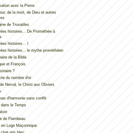
ation avec la Pierre
our, de la mort, de Dieu et autres
les
gine de Trusatiles
ées histoires... De Prométhée à
a
ées histoires… I
ées histoires... le mythe prométhéen
naire de la Bible
ue et François
inaire ?
ie du nombre d'or
de Nerval, le Christ aux Oliviers
e
t pas d'harmonie sans conflit
 dans le Temps
lvin
de de Flambeau
u en Loge Maçonnique
 chat gris bleu