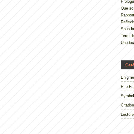
Prologu
Que so
Rappor
Reflexi
Sous la
Terre 
Une le
Cat
Enigme
Rite Fr
Symbol
Citation
Lecture