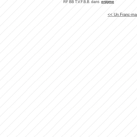
RF BB T.V.F.B.B.
dans
enigme
<< Un Franc-maç