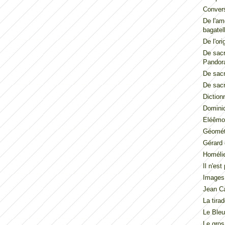
Convers
De l'am
bagatel
De l'ori
De sacr
Pandor
De sacr
De sacr
Diction
Dominiq
Eléêmos
Géométr
Gérard 
Homéli
Il n'es
Images
Jean Ca
La tira
Le Ble
Le gros