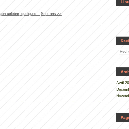
Libr
on célèbre, quelques...
Sept ans >>
Rec
Arc
Avril 2
Décemb
Novemb
Pag
.