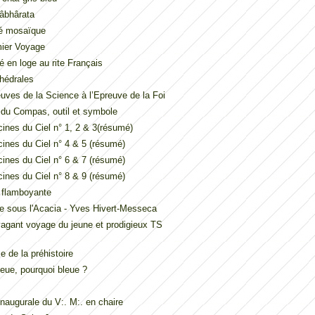
âbhârata
é mosaïque
mier Voyage
é en loge au rite Français
hédrales
uves de la Science à l’Epreuve de la Foi
t du Compas, outil et symbole
ines du Ciel n° 1, 2 & 3(résumé)
ines du Ciel n° 4 & 5 (résumé)
ines du Ciel n° 6 & 7 (résumé)
ines du Ciel n° 8 & 9 (résumé)
e flamboyante
e sous l'Acacia - Yves Hivert-Messeca
vagant voyage du jeune et prodigieux TS
 de la préhistoire
eue, pourquoi bleue ?
inaugurale du V:. M:. en chaire