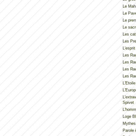
Le Mah
Le Pav
Le pre
Le sacr
Les cat
Les Pre
L'espri
Les Rac
Les Rac
Les Rac
Les Rac
L'Etoil
L'Europ
L'extra
Spivet
L'homme
Loge Bl
Mythes
Parole 