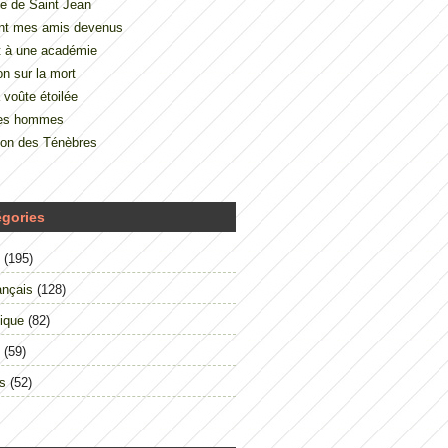
e de Saint Jean
nt mes amis devenus
t à une académie
on sur la mort
 voûte étoilée
des hommes
çon des Ténèbres
égories
(195)
ançais
(128)
ique
(82)
(59)
s
(52)