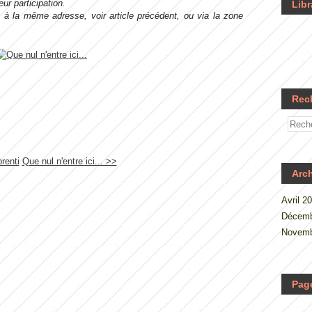
ur participation.
Libr
s à la même adresse, voir article précédent, ou via la zone
Rec
renti
Que nul n'entre ici... >>
Arc
Avril 2
Décemb
Novemb
Pag
.