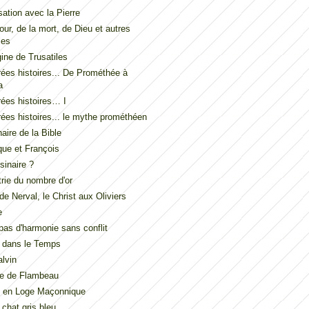
ation avec la Pierre
our, de la mort, de Dieu et autres
les
gine de Trusatiles
ées histoires... De Prométhée à
a
ées histoires… I
ées histoires... le mythe prométhéen
naire de la Bible
ue et François
inaire ?
ie du nombre d'or
de Nerval, le Christ aux Oliviers
e
t pas d'harmonie sans conflit
 dans le Temps
lvin
de de Flambeau
u en Loge Maçonnique
 chat gris bleu