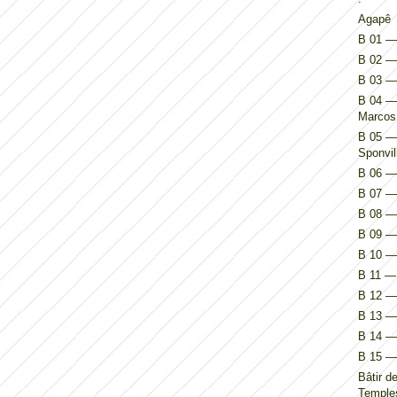
Agapê
B 01 — 
B 02 — 
B 03 —
B 04 — 
Marcos
B 05 — 
Sponvil
B 06 — 
B 07 — 
B 08 — 
B 09 — 
B 10 — 
B 11 — 
B 12 — 
B 13 — 
B 14 — I
B 15 — 
Bâtir d
Temples