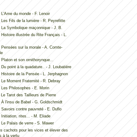
L'Ame du monde - F. Lenoir
Les Fils de la lumière - R. Peyrefitte
 La Symbolique maçonnique - J. B.
Histoire illustrée du Rite Français - L.
Pensées sur la morale - A. Comte-
le
Platon et son ornithorynque...
Du point à la quadature.. - J. Loubatière
Histoire de la Pensée - L. Jerphagnon
Le Moment Fraternité - R. Debray
Les Philosophes - E. Morin
Le Tarot des Tailleurs de Pierre
À l'insu de Babel - G. Goldschmidt
Savoirs contre pauvreté - E. Duflo
nitiation, rites... - M. Eliade
Le Palais de verre - S. Mawer
es cachots pour les vices et élever des
 à la vertu