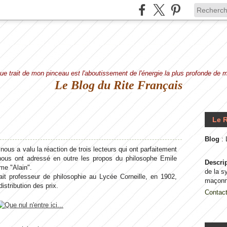
e trait de mon pinceau est l'aboutissement de l'énergie la plus profonde de
Le Blog du Rite Français
Le R
Blog
:
nous a valu la réaction de trois lecteurs qui ont parfaitement
x nous ont adressé en outre les propos du philosophe Emile
Descri
me "Alain".
de la s
était professeur de philosophie au Lycée Corneille, en 1902,
maçonn
istribution des prix.
Contac