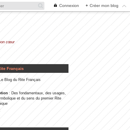
Connexion
+
Créer mon blog
 mon cœur
ite Français
 Le Blog du Rite Français
ption
: Des fondamentaux, des usages,
ymbolique et du sens du premier Rite
ique
t