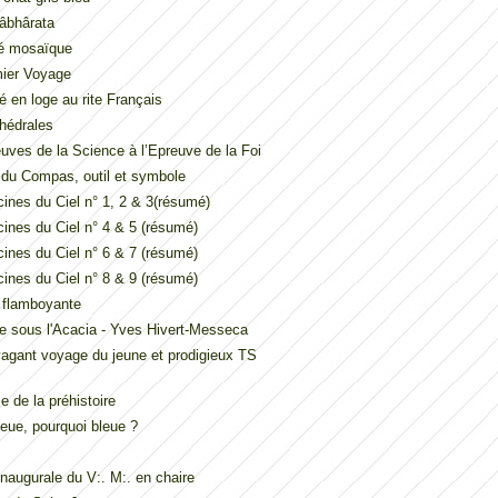
âbhârata
é mosaïque
mier Voyage
é en loge au rite Français
hédrales
uves de la Science à l’Epreuve de la Foi
t du Compas, outil et symbole
ines du Ciel n° 1, 2 & 3(résumé)
ines du Ciel n° 4 & 5 (résumé)
ines du Ciel n° 6 & 7 (résumé)
ines du Ciel n° 8 & 9 (résumé)
e flamboyante
e sous l'Acacia - Yves Hivert-Messeca
vagant voyage du jeune et prodigieux TS
 de la préhistoire
eue, pourquoi bleue ?
inaugurale du V:. M:. en chaire