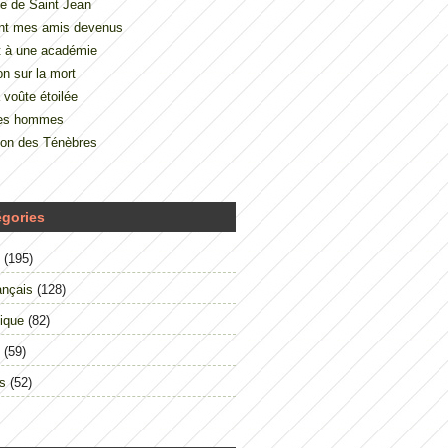
e de Saint Jean
nt mes amis devenus
t à une académie
on sur la mort
 voûte étoilée
des hommes
çon des Ténèbres
égories
(195)
ançais
(128)
ique
(82)
(59)
s
(52)