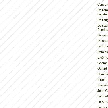
Convers
De l'am
bagatel
De l'ori
De sacr
Pandor
De sacr
De sacr
Diction
Dominiq
Eléêmos
Géométr
Gérard 
Homéli
Il n'es
Images
Jean Ca
La tira
Le Ble
Le gros