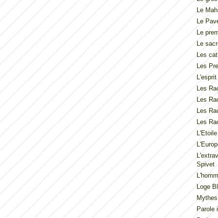
Le Mah
Le Pav
Le pre
Le sacr
Les cat
Les Pre
L'espri
Les Rac
Les Rac
Les Rac
Les Rac
L'Etoil
L'Europ
L'extra
Spivet
L'homme
Loge Bl
Mythes
Parole 