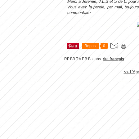
Merci à Jérémie, J.L.B et S de L. pour le
Vous avez la parole, par mail, toujour
commentaire.
Repost
0
RF BB T.V.F.B.B.
dans
rite français
<< L'App