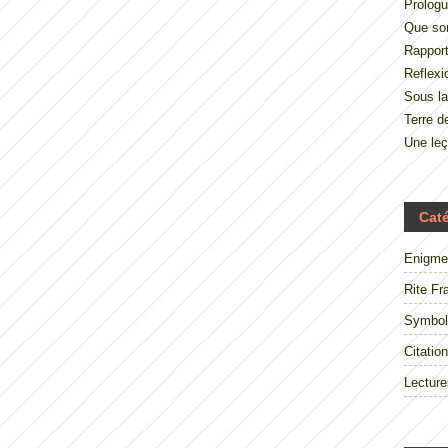
Prologu
Que so
Rappor
Reflexi
Sous la
Terre 
Une le
Cat
Enigme
Rite Fr
Symbol
Citation
Lecture