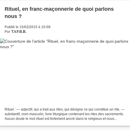
Rituel, en franc-maçonnerie de quoi parlons
nous ?
Publié le 15/02/2015 à 10:08
Par
T.V.F.B.B.
Rituel : — adjectif, qui a trait aux rites, qui désigne ce qui constitue un rite, —
substantif, nom masculin, livre liturgique contenant les rites des sacrements.
Aucun doute le mot rituel est fortement ancré dans le religieux et nous
renvoie par ailleurs...