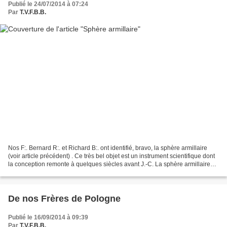
Publié le 24/07/2014 à 07:24
Par
T.V.F.B.B.
Nos F:. Bernard R:. et Richard B:. ont identifié, bravo, la sphère armillaire
(voir article précédent) . Ce très bel objet est un instrument scientifique dont
la conception remonte à quelques siècles avant J.-C. La sphère armillaire
est un emblème national...
De nos Frères de Pologne
Publié le 16/09/2014 à 09:39
Par
T.V.F.B.B.