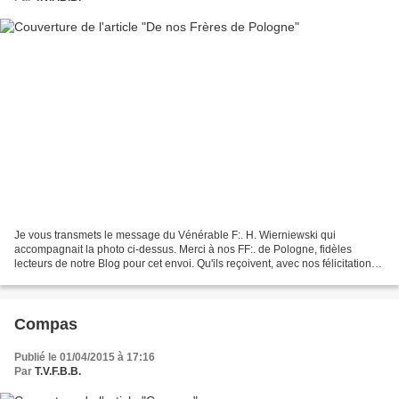
Je vous transmets le message du Vénérable F:. H. Wierniewski qui
accompagnait la photo ci-dessus. Merci à nos FF:. de Pologne, fidèles
lecteurs de notre Blog pour cet envoi. Qu'ils reçoivent, avec nos félicitations,
nos chaleureuses et fraternelles salutations....
Compas
Publié le 01/04/2015 à 17:16
Par
T.V.F.B.B.