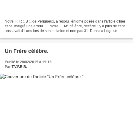
Notre F:. R :. B :., de Périgueux, a résolu l'énigme posée dans l'article d'hier
et ce, malgré une erreur ... . Notre F:. M:. célèbre, décédé il y a plus de cent
ans, avait 41 ans lors de son initiation et non pas 31. Dans sa Loge se
cotoyaient, hommes...
Un Frère célèbre.
Publié le 28/02/2015 à 19:16
Par
T.V.F.B.B.