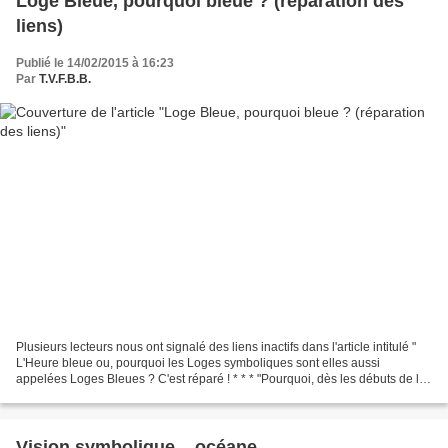
Loge Bleue, pourquoi bleue ? (réparation des
liens)
Publié le 14/02/2015 à 16:23
Par
T.V.F.B.B.
Plusieurs lecteurs nous ont signalé des liens inactifs dans l'article intitulé "
L'Heure bleue ou, pourquoi les Loges symboliques sont elles aussi
appelées Loges Bleues ? C'est réparé ! * * * "Pourquoi, dès les débuts de la
franc-maçonnerie telle que...
Vision symbolique... océane