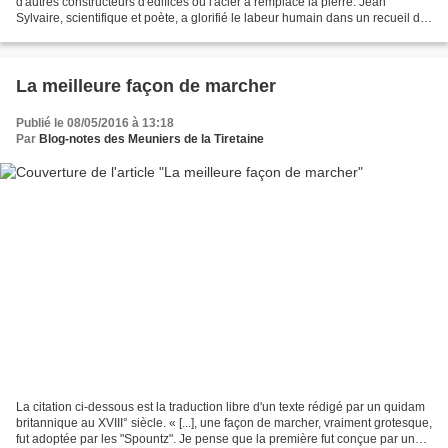
d'autres constructeurs d'édifices où l'acier a remplacé la pierre. Jean
Sylvaire, scientifique et poète, a glorifié le labeur humain dans un recueil de
trente-deux sonnets intitulé...
La meilleure façon de marcher
Publié le 08/05/2016 à 13:18
Par
Blog-notes des Meuniers de la Tiretaine
La citation ci-dessous est la traduction libre d'un texte rédigé par un quidam
britannique au XVIII° siècle. « [...], une façon de marcher, vraiment grotesque,
fut adoptée par les "Spountz". Je pense que la première fut conçue par un