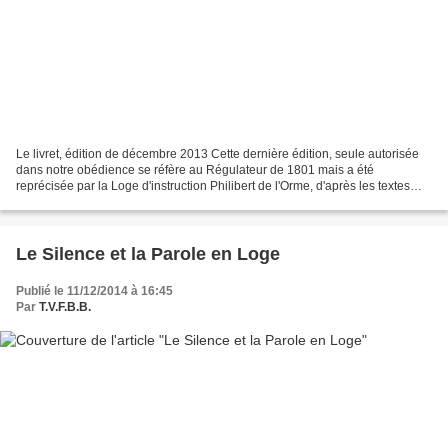
Le livret, édition de décembre 2013 Cette dernière édition, seule autorisée
dans notre obédience se réfère au Régulateur de 1801 mais a été
reprécisée par la Loge d'instruction Philibert de l'Orme, d'après les textes
historiques. Comme pour toute pièce...
Le Silence et la Parole en Loge
Publié le 11/12/2014 à 16:45
Par
T.V.F.B.B.