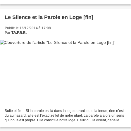
homme souffrant d'une...
Le Silence et la Parole en Loge [fin]
Publié le 16/12/2014 à 17:08
Par
T.V.F.B.B.
Suite et fin ... Si la parole est là dans la loge durant toute la tenue, rien n’est
dû au hasard. Elle est l’exact reflet de notre rituel. La parole a alors un sens
qui nous est propre. Elle constitue notre loge. Ceux qui la disent, dans le
silence, le...