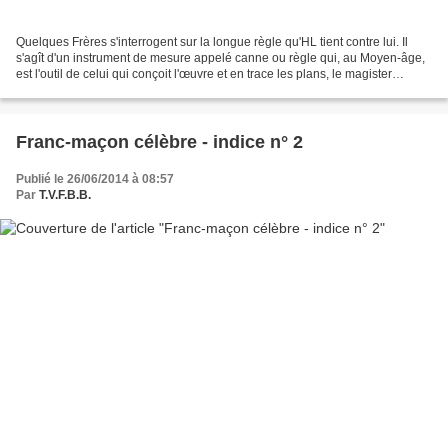
Quelques Frères s'interrogent sur la longue règle qu'HL tient contre lui. Il
s'agît d'un instrument de mesure appelé canne ou règle qui, au Moyen-âge,
est l'outil de celui qui conçoit l'œuvre et en trace les plans, le magister
operarium. Le mot architecte...
Franc-maçon célèbre - indice n° 2
Publié le 26/06/2014 à 08:57
Par
T.V.F.B.B.