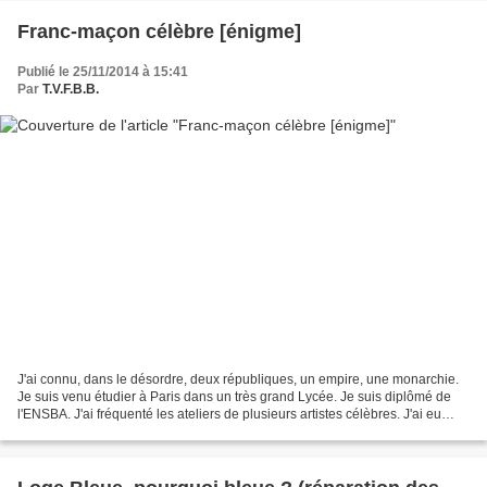
Franc-maçon célèbre [énigme]
Publié le 25/11/2014 à 15:41
Par
T.V.F.B.B.
J'ai connu, dans le désordre, deux républiques, un empire, une monarchie.
Je suis venu étudier à Paris dans un très grand Lycée. Je suis diplômé de
l'ENSBA. J'ai fréquenté les ateliers de plusieurs artistes célèbres. J'ai eu
l'occasion de rencontrer la...