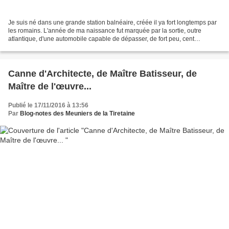
Je suis né dans une grande station balnéaire, créée il ya fort longtemps par
les romains. L'année de ma naissance fut marquée par la sortie, outre
atlantique, d'une automobile capable de dépasser, de fort peu, cent
kilomètres à l'heure (4 cylindres en...
Canne d'Architecte, de Maître Batisseur, de
Maître de l'œuvre...
Publié le 17/11/2016 à 13:56
Par
Blog-notes des Meuniers de la Tiretaine