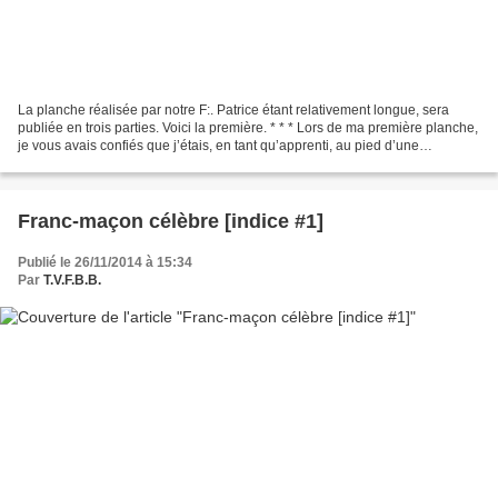
La planche réalisée par notre F:. Patrice étant relativement longue, sera
publiée en trois parties. Voici la première. * * * Lors de ma première planche,
je vous avais confiés que j’étais, en tant qu’apprenti, au pied d’une
montagne dont le sommet se...
Franc-maçon célèbre [indice #1]
Publié le 26/11/2014 à 15:34
Par
T.V.F.B.B.