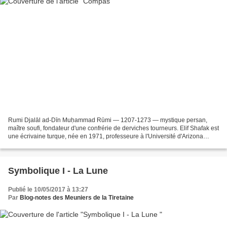
Rumi Djalāl ad-Dīn Muḥammad Rūmi — 1207-1273 — mystique persan,
maître soufi, fondateur d'une confrérie de derviches tourneurs. Elif Shafak est
une écrivaine turque, née en 1971, professeure à l'Université d'Arizona
(Département des études du Proche-Orient),...
Symbolique I - La Lune
Publié le 10/05/2017 à 13:27
Par
Blog-notes des Meuniers de la Tiretaine