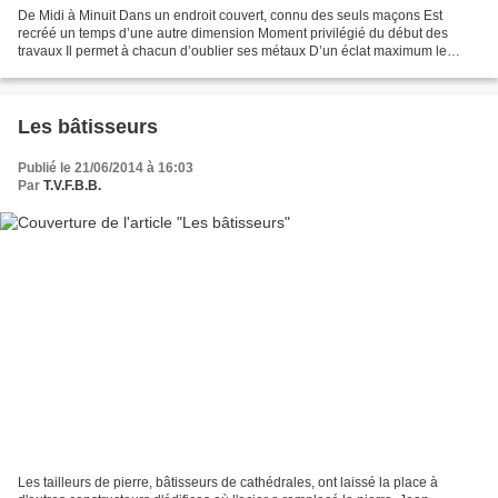
De Midi à Minuit Dans un endroit couvert, connu des seuls maçons Est
recréé un temps d’une autre dimension Moment privilégié du début des
travaux Il permet à chacun d’oublier ses métaux D’un éclat maximum le
soleil resplendit Il est l’instant précis qui...
Les bâtisseurs
Publié le 21/06/2014 à 16:03
Par
T.V.F.B.B.
Les tailleurs de pierre, bâtisseurs de cathédrales, ont laissé la place à