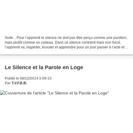
Suite... Pour l’apprenti le silence ne doit pas être perçu comme une punition,
mais plutôt comme un cadeau. Dans ce silence contraint mais non forcé,
l’apprenti va, regarder, écouter et apprendre pour un jour passer à l’acte et
lire devant ses frères...
Le Silence et la Parole en Loge
Publié le 08/12/2014 à 09:15
Par
T.V.F.B.B.