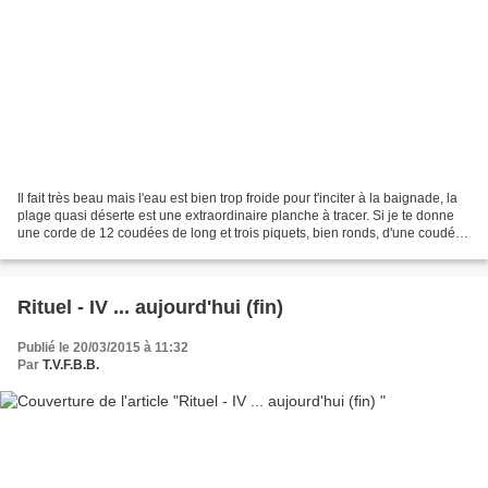
Il fait très beau mais l'eau est bien trop froide pour t'inciter à la baignade, la
plage quasi déserte est une extraordinaire planche à tracer. Si je te donne
une corde de 12 coudées de long et trois piquets, bien ronds, d'une coudée,
pourrais-tu dessiner...
Rituel - IV ... aujourd'hui (fin)
Publié le 20/03/2015 à 11:32
Par
T.V.F.B.B.