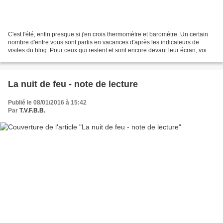
C'est l'été, enfin presque si j'en crois thermomètre et baromètre. Un certain
nombre d'entre vous sont partis en vacances d'après les indicateurs de
visites du blog. Pour ceux qui restent et sont encore devant leur écran, voici
la réponse à l'énigme du...
La nuit de feu - note de lecture
Publié le 08/01/2016 à 15:42
Par
T.V.F.B.B.