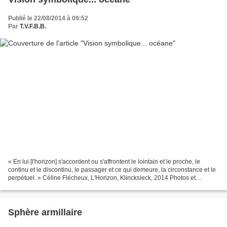
Publié le 22/08/2014 à 09:52
Par
T.V.F.B.B.
« En lui [l'horizon] s'accordent ou s'affrontent le lointain et le proche, le
continu et le discontinu, le passager et ce qui demeure, la circonstance et le
perpétuel. » Céline Flécheux, L'Horizon, Klincksieck, 2014 Photos et
montage tvfbb 2014 Niveau...
Sphère armillaire