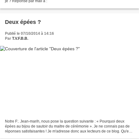
je ? Réponse par mail à :
Deux épées ?
Publié le 07/10/2014 à 14:16
Par
T.V.F.B.B.
Notre F:. Jean-marih, nous pose la question suivante : « Pourquoi deux
épées au bijou de sautoir du maitre de cérémonie ». Je ne connais pas de
réponses satisfaisantes ! Je m'adresse donc aux lecteurs de ce blog. Qu'en
pensez-vous ? Merci. Pour rappel,...