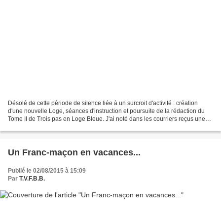
Désolé de cette période de silence liée à un surcroit d'activité : création
d'une nouvelle Loge, séances d'instruction et poursuite de la rédaction du
Tome II de Trois pas en Loge Bleue. J'ai noté dans les courriers reçus une
forte demande concernant...
Un Franc-maçon en vacances...
Publié le 02/08/2015 à 15:09
Par
T.V.F.B.B.