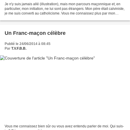
Je n'y suis jamais allé (illustration), mais mon parcours maçonnique et, en
particulier, mon initiation, ne lui sont pas étrangers. Mon père était calviniste,
je me suis converti au catholicisme. Vous me connaissez plus par mon
activité maçonnique que...
Un Franc-maçon célèbre
Publié le 24/06/2014 à 08:45
Par
T.V.F.B.B.
Vous me connaissez bien sûr ou vous avez entendu parler de moi. Qui suis-